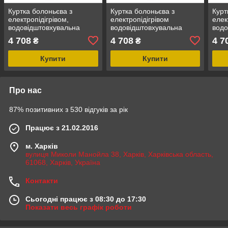
Куртка болоньєва з
Куртка болоньєва з
Курт
електропідігрівом,
електропідігрівом
елек
водовідштовхувальна
водовідштовхувальна
водо
(р.46-48, чорна, АКБ: 5V,
(р.44-46, чорна, АКБ: 5V,
(р.5
4 708
4 708
4 7
₴
₴
2A, від 10000 mA, 3
2A, від 10000 mAh)
2A, 
режима нагрева, АКБ не
Forsage TNF-14(S)
режи
Купити
Купити
Про нас
87% позитивних з 530 відгуків за рік
Працює з 21.02.2016
м. Харків
вулиця Миколи Манойла 38, Харків, Харківська область,
61068, Харків, Україна
Контакти
Сьогодні працює з 08:30 до 17:30
Показати весь графік роботи