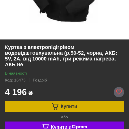
Куртка з електропідігрівом
водовідштовхувальна (р.50-52, чорна, АКБ:
5V, 2A, від 10000 mAh, три режима нагрева,
АКБ не
В наявності
Код: 16473
Роздріб
4 196
₴
Купити
або
Купити з