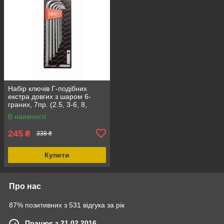
Набір ключів Г-подібних
екстра довгих з шаром 6-
граних, 7пр. (2.5, 3-6, 8,
10мм) Forsage F-5072XLB
В наявності
245
₴
338 ₴
Купити
Про нас
87% позитивних з 531 відгука за рік
Працює з 21.02.2016