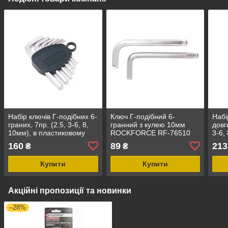
Набір ключів Г-подібних 6-
Ключ Г-подібний 6-
Набі
граних, 7пр. (2.5, 3-6, 8,
гранний з кулею 10мм
довг
10мм), в пластиковому
ROCKFORCE RF-76510
3-6,
тримачі ROCKFORCE RF-
плас
160
89
213
₴
₴
5072
ROC
Купити
Купити
Акційні пропозиції та новинки
–28%