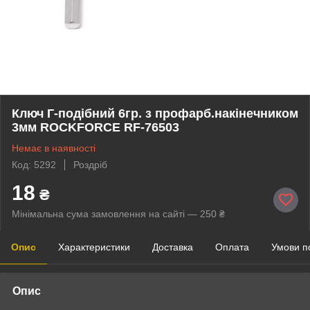
Ключ Г-подібний 6гр. з профарб.накінечником
3мм ROCKFORCE RF-76503
Немає в наявності
Код: 5292
Роздріб
18
₴
Мінімальна сума замовлення на сайті — 250 ₴
Опис
Характеристики
Доставка
Оплата
Умови п
Опис