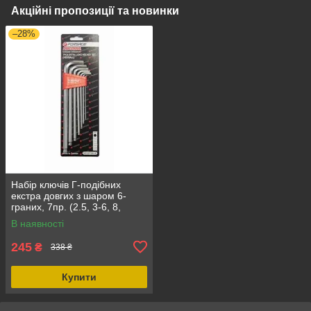
Акційні пропозиції та новинки
–28%
Набір ключів Г-подібних
екстра довгих з шаром 6-
граних, 7пр. (2.5, 3-6, 8,
10мм) Forsage F-5072XLB
В наявності
245
₴
338 ₴
Купити