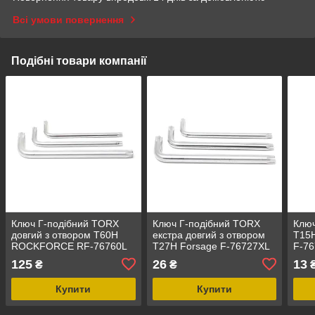
Всі умови повернення
Подібні товари компанії
Ключ Г-подібний TORX
Ключ Г-подібний TORX
Ключ
довгий з отвором T60H
екстра довгий з отвором
T15H
ROCKFORCE RF-76760L
T27H Forsage F-76727XL
F-7
125
26
13
₴
₴
Купити
Купити