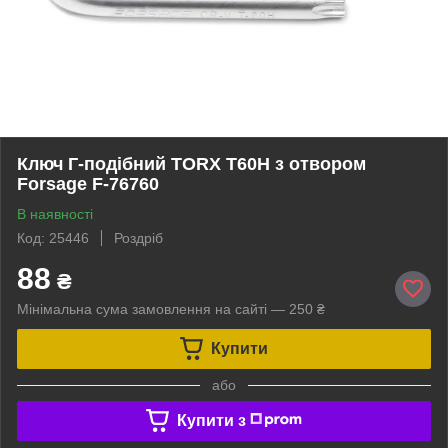
Ключ Г-подібний TORX T60H з отвором
Forsage F-76760
В наявності
Код: 25446
Роздріб
88
₴
Мінімальна сума замовлення на сайті — 250 ₴
Купити
або
Купити з