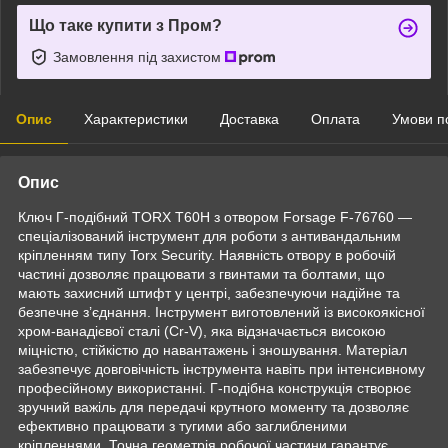
Що таке купити з Пром?
Замовлення під захистом
Опис
Характеристики
Доставка
Оплата
Умови п
Опис
Ключ Г-подібний TORX T60H з отвором Forsage F-76760 —
спеціалізований інструмент для роботи з антивандальним
кріпленням типу Torx Security. Наявність отвору в робочій
частині дозволяє працювати з гвинтами та болтами, що
мають захисний штифт у центрі, забезпечуючи надійне та
безпечне з’єднання. Інструмент виготовлений із високоякісної
хром-ванадієвої сталі (Cr-V), яка відзначається високою
міцністю, стійкістю до навантажень і зношування. Матеріал
забезпечує довговічність інструмента навіть при інтенсивному
професійному використанні. Г-подібна конструкція створює
зручний важіль для передачі крутного моменту та дозволяє
ефективно працювати з тугими або заглибленими
кріпленнями. Точна геометрія робочої частини гарантує