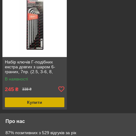
Набір ключів Г-подібних
екстра довгих з шаром 6-
граних, 7пр. (2.5, 3-6, 8,
10мм) Forsage F-5072XLB
В наявності
245
₴
338 ₴
Купити
Про нас
87% позитивних з 529 відгуків за рік