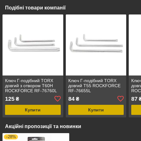
Подібні товари компанії
Ключ Г-подібний TORX
Ключ Г-подібний TORX
Ключ
довгий з отвором T60H
довгий T55 ROCKFORCE
довг
ROCKFORCE RF-76760L
RF-76655L
ROC
125
84
87
₴
₴
Купити
Купити
Акційні пропозиції та новинки
–28%