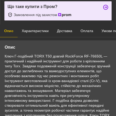
Що таке купити з Пром?
Замовлення під захистом
Опис
Характеристики
Доставка
Оплата
Умови п
Опис
Ключ Г-подібний TORX T50 довгий RockForce RF-76650L —
практичний і надійний інструмент для роботи з кріпленням
типу Torx. Завдяки подовженій конструкції забезпечує зручний
доступ до заглиблених та важкодоступних елементів, що
особливо важливо під час ремонтних і монтажних робіт.
Інструмент виготовлений із хром-ванадієвої сталі (Cr-V), яка
відзначається високою міцністю, стійкістю до механічних
навантажень та зношування. Матеріал забезпечує
довговічність інструмента навіть при регулярному
інтенсивному використанні. Г-подібна форма дозволяє
створювати оптимальний важіль для ефективної передачі
зусилля, а точна геометрія робочої частини гарантує надійне
зчеплення з кріпленням без пошкодження шліца. Ключ TORX