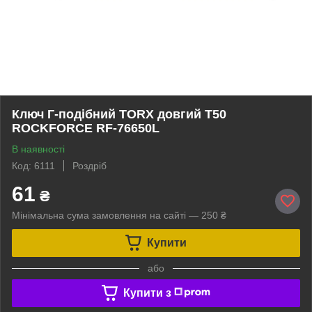
Ключ Г-подібний TORX довгий T50
ROCKFORCE RF-76650L
В наявності
Код: 6111
Роздріб
61
₴
Мінімальна сума замовлення на сайті — 250 ₴
Купити
або
Купити з