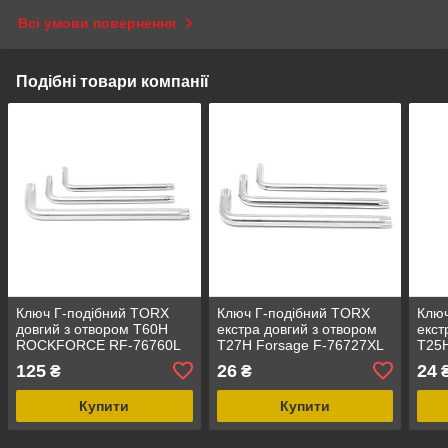
Всі умови повернення
Подібні товари компанії
Ключ Г-подібний TORX
Ключ Г-подібний TORX
Ключ
довгий з отвором T60H
екстра довгий з отвором
екст
ROCKFORCE RF-76760L
T27H Forsage F-76727XL
T25
125
26
24
₴
₴
Купити
Купити