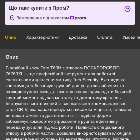
Що таке купити з Пром?
Замовлення під захистом
Опис
Характеристики
Доставка
Оплата
Умови п
Опис
Г-подібний ключ Torx T60H з отвором ROCKFORCE RF-
76760XL — це професійний інструмент для роботи зі
спеціальними кріпленнями типу Torx Security. Екстрадовга
конструкція забезпечує зручний доступ до заглиблених та
важкодоступних місць, а також дозволяє прикладати більший
крутний момент під час монтажу та демонтажу кріплень.
Інструмент виготовлений із високоякісної хромованадієвої
сталі CR-V, яка характеризується високою міцністю, стійкістю
до навантажень та довговічністю. Г-подібна форма
забезпечує комфортне утримання в руці та ефективну
передачу зусилля під час роботи. Наявність спеціального
отвору в робочій частині дозволяє використовувати ключ для
антивандальних кріплень із центральним штифтом. Модель