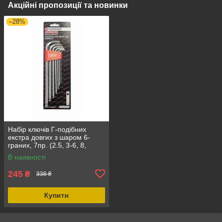
Акційні пропозиції та новинки
–28%
Набір ключів Г-подібних
екстра довгих з шаром 6-
граних, 7пр. (2.5, 3-6, 8,
10мм) Forsage F-5072XLB
В наявності
245
₴
338 ₴
Купити