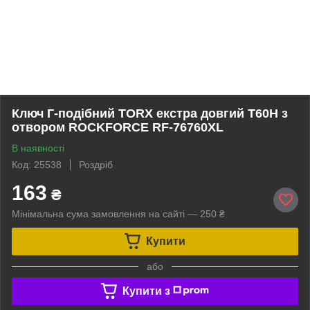
Ключ Г-подібний TORX екстра довгий T60H з
отвором ROCKFORCE RF-76760XL
В наявності
Код: 25538
Роздріб
163
₴
Мінімальна сума замовлення на сайті — 250 ₴
Купити
або
Купити з