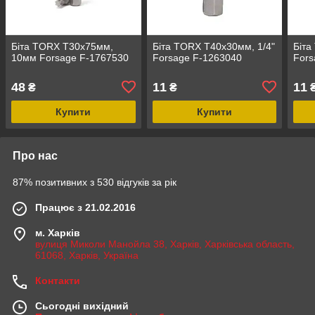
Біта TORX T30х75мм,
Біта TORX T40х30мм, 1/4"
Біта
10мм Forsage F-1767530
Forsage F-1263040
Fors
48
11
11
₴
₴
Купити
Купити
Про нас
87% позитивних з 530 відгуків за рік
Працює з 21.02.2016
м. Харків
вулиця Миколи Манойла 38, Харків, Харківська область,
61068, Харків, Україна
Контакти
Сьогодні вихідний