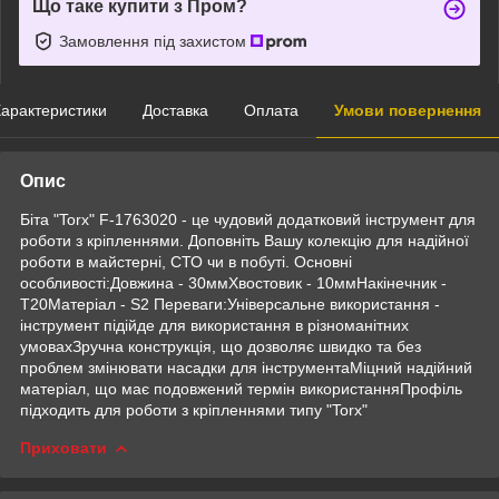
Що таке купити з Пром?
Замовлення під захистом
арактеристики
Доставка
Оплата
Умови повернення
Опис
Біта "Torx" F-1763020 - це чудовий додатковий інструмент для
роботи з кріпленнями. Доповніть Вашу колекцію для надійної
роботи в майстерні, СТО чи в побуті. Основні
особливості:Довжина - 30ммХвостовик - 10ммНакінечник -
Т20Матеріал - S2 Переваги:Універсальне використання -
інструмент підійде для використання в різноманітних
умовахЗручна конструкція, що дозволяє швидко та без
проблем змінювати насадки для інструментаМіцний надійний
матеріал, що має подовжений термін використанняПрофіль
підходить для роботи з кріпленнями типу "Torx"
Приховати