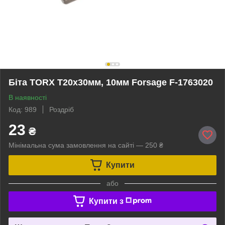
Біта TORX T20x30мм, 10мм Forsage F-1763020
В наявності
Код: 989
Роздріб
23
₴
Мінімальна сума замовлення на сайті — 250 ₴
Купити
або
Купити з