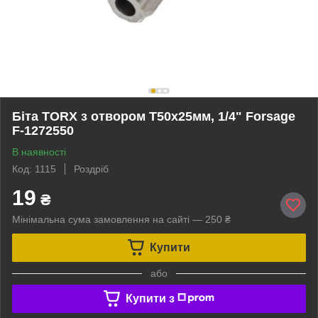
Біта TORX з отвором T50х25мм, 1/4" Forsage
F-1272550
В наявності
Код: 1115
Роздріб
19
₴
Мінімальна сума замовлення на сайті — 250 ₴
Купити
або
Купити з