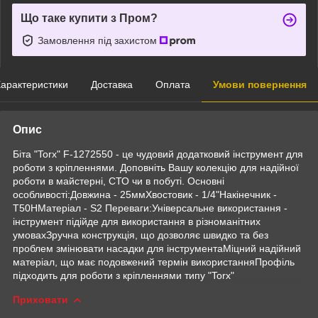
Що таке купити з Пром?
Замовлення під захистом
арактеристики
Доставка
Оплата
Умови повернення
Опис
Біта "Torx" F-1272550 - це чудовий додатковий інструмент для
роботи з кріпленнями. Доповніть Вашу колекцію для надійної
роботи в майстерні, СТО чи в побуті. Основні
особливості:Довжина - 25ммХвостовик - 1/4"Накінечник -
Т50HМатеріал - S2 Переваги:Універсальне використання -
інструмент підійде для використання в різноманітних
умовахЗручна конструкція, що дозволяє швидко та без
проблем змінювати насадки для інструментаМіцний надійний
матеріал, що має подовжений термін використанняПрофіль
підходить для роботи з кріпленнями типу "Torx"
Приховати