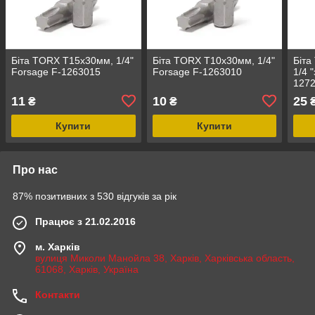
Біта TORX T15х30мм, 1/4"
Біта TORX T10х30мм, 1/4"
Біта
Forsage F-1263015
Forsage F-1263010
1/4 
127
11
10
25
₴
₴
Купити
Купити
Про нас
87% позитивних з 530 відгуків за рік
Працює з 21.02.2016
м. Харків
вулиця Миколи Манойла 38, Харків, Харківська область,
61068, Харків, Україна
Контакти