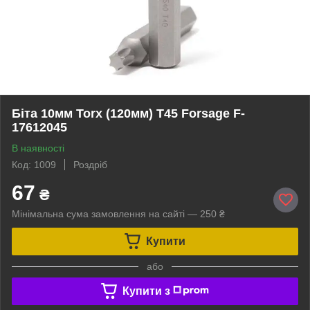
Біта 10мм Torx (120мм) T45 Forsage F-
17612045
В наявності
Код: 1009
Роздріб
67
₴
Мінімальна сума замовлення на сайті — 250 ₴
Купити
або
Купити з