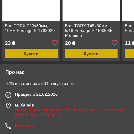
Біта TORX T20x30мм,
Біта-TORX T45х30ммL,
Біта
10мм Forsage F-1763020
5/16 Forsage F-1563045
Fors
Premium
23
20
11
₴
₴
Купити
Купити
Про нас
87% позитивних з 531 відгука за рік
Працює з 21.02.2016
м. Харків
вулиця Миколи Манойла 38, Харків, Харківська область,
61068, Харків, Україна
Контакти