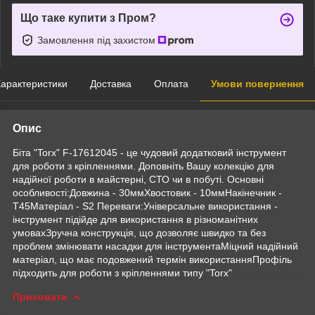
Що таке купити з Пром?
Замовлення під захистом
арактеристики
Доставка
Оплата
Умови повернення
Опис
Біта "Torx" F-17612045 - це чудовий додатковий інструмент
для роботи з кріпленнями. Доповніть Вашу колекцію для
надійної роботи в майстерні, СТО чи в побуті. Основні
особливості:Довжина - 30ммХвостовик - 10ммНакінечник -
Т45Матеріал - S2 Переваги:Універсальне використання -
інструмент підійде для використання в різноманітних
умовахЗручна конструкція, що дозволяє швидко та без
проблем змінювати насадки для інструментаМіцний надійний
матеріал, що має подовжений термін використанняПрофіль
підходить для роботи з кріпленнями типу "Torx"
Приховати