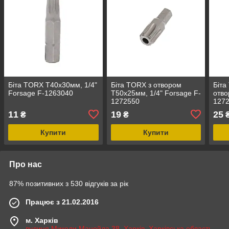
Біта TORX T40х30мм, 1/4"
Біта TORX з отвором
Біта
Forsage F-1263040
T50х25мм, 1/4" Forsage F-
отво
1272550
127
11
19
25
₴
₴
Купити
Купити
Про нас
87% позитивних з 530 відгуків за рік
Працює з 21.02.2016
м. Харків
вулиця Миколи Манойла 38, Харків, Харківська область,