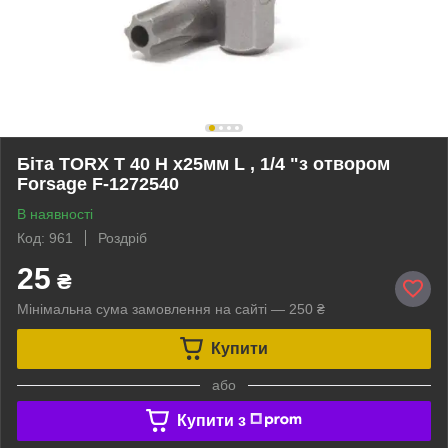
Біта TORX T 40 H х25мм L , 1/4 "з отвором
Forsage F-1272540
В наявності
Код: 961
Роздріб
25
₴
Мінімальна сума замовлення на сайті — 250 ₴
Купити
або
Купити з