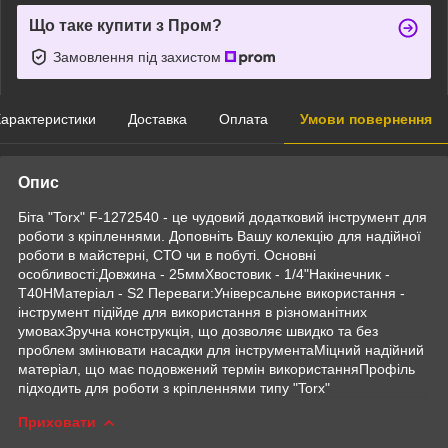
Що таке купити з Пром?
Замовлення під захистом
арактеристики
Доставка
Оплата
Умови повернення
Опис
Біта "Torx" F-1272540 - це чудовий додатковий інструмент для
роботи з кріпленнями. Доповніть Вашу колекцію для надійної
роботи в майстерні, СТО чи в побуті. Основні
особливості:Довжина - 25ммХвостовик - 1/4"Накінечник -
Т40HМатеріал - S2 Переваги:Універсальне використання -
інструмент підійде для використання в різноманітних
умовахЗручна конструкція, що дозволяє швидко та без
проблем змінювати насадки для інструментаМіцний надійний
матеріал, що має подовжений термін використанняПрофіль
підходить для роботи з кріпленнями типу "Torx"
Приховати