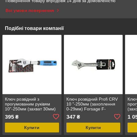
Повернення товару впродовж 14 днів за домовленістю
Всі умови повернення
Подібні товари компанії
Ключ розвідний з
Ключ розвідний Profi CRV
Ключ
прогумованим руківям
10 "-250мм (захоплення
прог
10"-250мм (захват 30мм)
0-29мм) Forsage F-
(зах
Forsage F-649250E
649250
300м
395
347
1 0
₴
₴
649
Купити
Купити