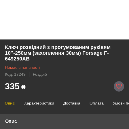
Ключ розвідний з прогумованим руківям
10"-250мм (захоплення 30мм) Forsage F-
649250AB
Немає в наявності
Код: 17249
Роздріб
335
₴
Опис
Характеристики
Доставка
Оплата
Умови п
Опис