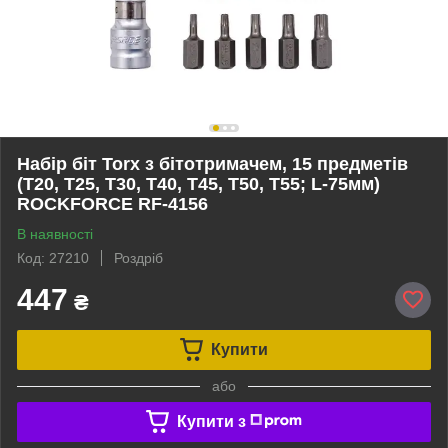
Набір біт Torx з бітотримачем, 15 предметів
(T20, T25, T30, T40, T45, T50, T55; L-75мм)
ROCKFORCE RF-4156
В наявності
Код: 27210
Роздріб
447
₴
Купити
або
Купити з