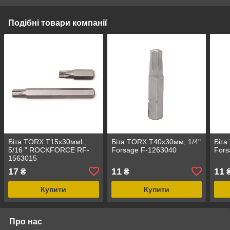
Подібні товари компанії
Біта TORX T15х30ммL,
Біта TORX T40х30мм, 1/4"
Біта
5/16 " ROCKFORCE RF-
Forsage F-1263040
Fors
1563015
17
11
11
₴
₴
Купити
Купити
Про нас