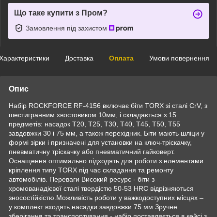
Що таке купити з Пром?
Замовлення під захистом
Характеристики
Доставка
Оплата
Умови повернення
Опис
Набір ROCKFORCE RF-4156 включає біти TORX зі сталі CrV, з
шестигранним хвостовиком 10мм, і складається з 15
предметів: насадок Т20, Т25, Т30, Т40, Т45, Т50, Т55
завдовжки 30 і 75 мм, а також перехідник. Біти мають шліци у
формі зірки і призначені для установки на ключ-тріскачку,
пневматичну тріскачку або пневматичний гайковерт.
Оснащення оптимально підходять для роботи з елементами
кріплення типу TORX під час складання та ремонту
автомобілів. Переваги Високий ресурс - біти з
хромованадієвої сталі твердістю 50-53 HRC відрізняються
зносостійкістю.Можливість роботи у важкодоступних місцях –
у комплект входять насадки завдовжки 75 мм.Зручне
зберігання та транспортування - набір поставляється в кейсі з