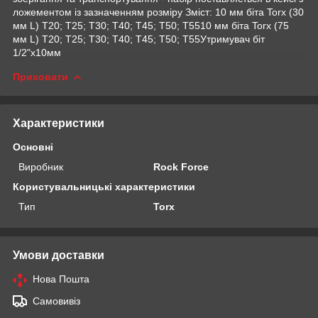
ложементом із зазначенням розміру Зміст: 10 мм біта Torx (30
мм L) T20; Т25; Т30; Т40; Т45; Т50; Т5510 мм біта Torx (75
мм L) T20; Т25; Т30; Т40; Т45; Т50; Т55Утримувач біт
1/2"x10мм
Приховати
Характеристики
Основні
Виробник
Rock Force
Користувальницькі характеристики
Тип
Torx
Умови доставки
Нова Пошта
Самовивіз