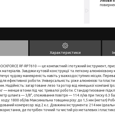
повернен
Характеристики
І
ROCKFORCE RF-RP7610 — це компактний і потужний інструмент, при
х матеріалів. Завдяки кутовій конструкції та легкому алюмінієвому 
зпечує чудову маневреність навіть у важкодоступних місцях. Перева
 для ефективної роботи. Універсальність: ріже алюмінієві та пласти
мм. Надійність: загартоване лезо та ротор від німецької компанії Ip
 кг — менше втоми під час тривалої роботи. Стандартизоване підкл
тр шланга — 3/8", споживання повітря — 114 л/хв при тиску 6.3 бар
ходу: 1800 об/хв Максимальна товщина різу: до 1,5 мм (метал) Робо
дований компресор: від 2 к.с. Довжина інструмента: 214 мм Ідеаль
икористання, де потрібен точний та чистий різ металевих і пластико