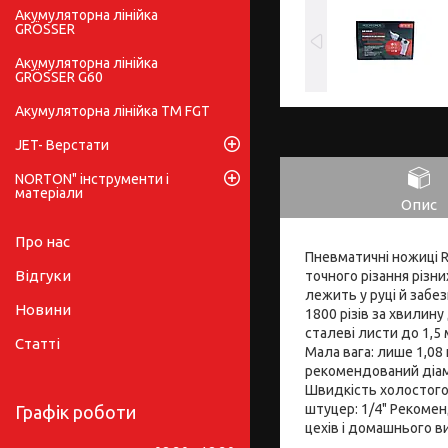
Акумуляторна лінійка
GRÖSSER
Акумуляторна лінійка
GRÖSSER G60
Акумуляторна лінійка ТМ FGT
JET- Верстати
NORTON" інструменти і
матеріали
Опис
Про нас
Пневматичні ножиці 
Відгуки
точного різання різни
лежить у руці й забе
Новини
1800 різів за хвилину
сталеві листи до 1,5 
Статті
Мала вага: лише 1,08
рекомендований діаме
Швидкість холостого 
штуцер: 1/4" Рекомен
Графік роботи
цехів і домашнього в