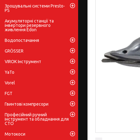
Зрошувальні системи Presto-
PS
Акумуляторні станції та
інвертори резервного
живлення Edon
Водопостачання
GRÖSSER
VIROK Інструмент
YaTo
Vorel
FGT
Гвинтові компресори
Професійний ручний
інструмент та обладнання для
СТО
Мотокоси