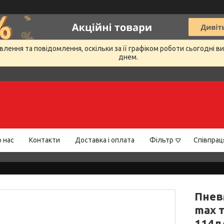
лення та повідомлення, оскільки за її графіком роботи сьогодні 
днем.
 нас
Контакти
Доставка і оплата
Фільтр
Співпрац
Пнев
max 
114л