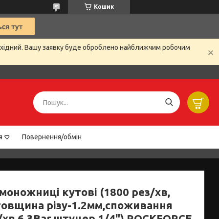
Кошик
вихідний. Вашу заявку буде оброблено найближчим робочим
я
Повернення/обмін
моножниці кутові (1800 рез/хв,
товщина різу-1.2мм,споживання
/хв,6.3Bar,штуцер 1/4") ROCKFORCE