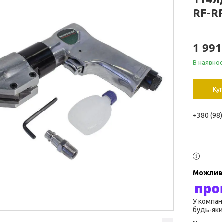
RF-R
1 991
В наявнос
Ку
+380 (98
У компан
будь-яки