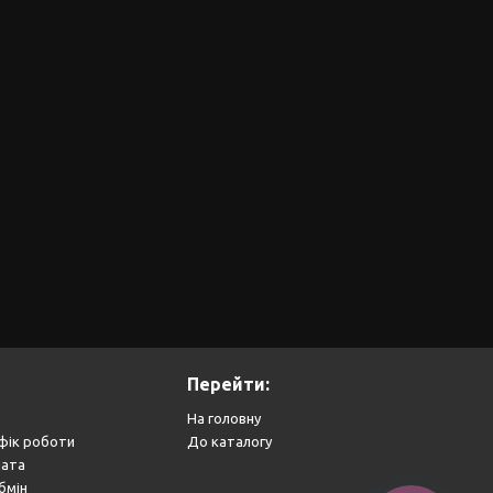
Перейти:
На головну
фік роботи
До каталогу
лата
бмін