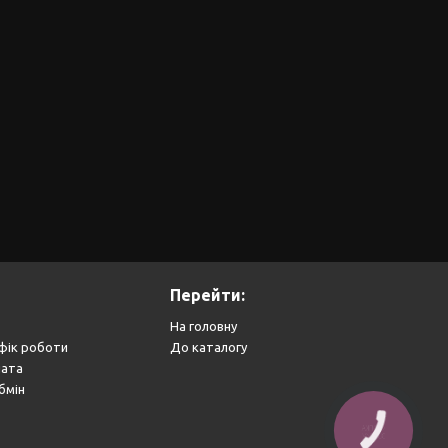
Перейти:
На головну
фік роботи
До каталогу
лата
бмін
КНОПКА
ЗВ'ЯЗКУ