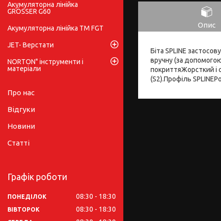
Акумуляторна лінійка
GRÖSSER G60
Опис
Акумуляторна лінійка ТМ FGT
JET- Верстати
Біта SPLINE застосов
вручну (за допомогою
NORTON" інструменти і
матеріали
покриттяЖорсткий і с
(S2).Профіль SPLINEР
Про нас
Відгуки
Новини
Статті
Графік роботи
08:30
18:30
ПОНЕДІЛОК
08:30
18:30
ВІВТОРОК