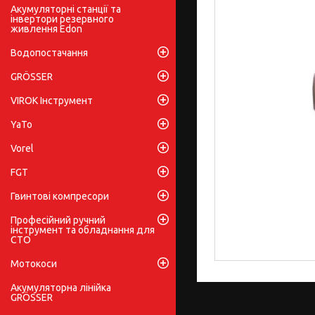
Акумуляторні станції та
інвертори резервного
живлення Edon
Водопостачання
GRÖSSER
VIROK Інструмент
YaTo
Vorel
FGT
Гвинтові компресори
Професійний ручний
інструмент та обладнання для
СТО
Мотокоси
Акумуляторна лінійка
GRÖSSER