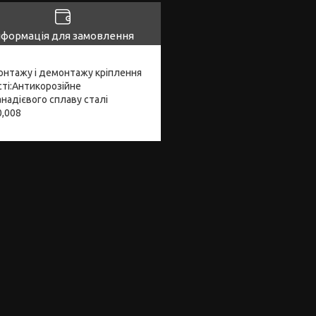
нформація для замовлення
монтажу і демонтажу кріплення
сті:Антикорозійне
надієвого сплаву сталі
0,008