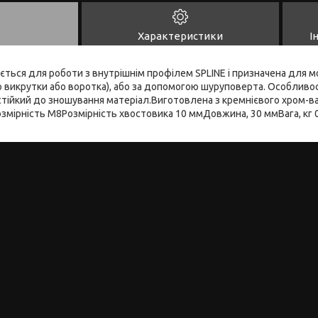
Характеристики
І
ується для роботи з внутрішнім профілем SPLINE і призначена для 
 викрутки або воротка), або за допомогою шуруповерта. Особливо
тійкий до зношування матеріал.Виготовлена з кремнієвого хром-ва
озмірність M8Розмірність хвостовика 10 ммДовжина, 30 ммВага, кг 