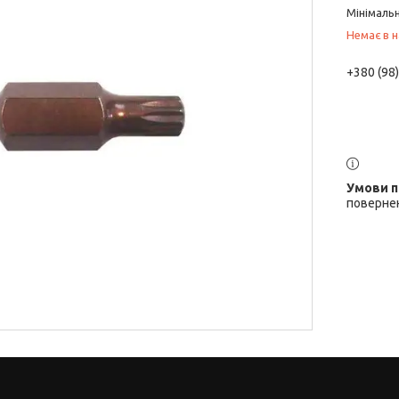
Мінімальн
Немає в н
+380 (98
повернен