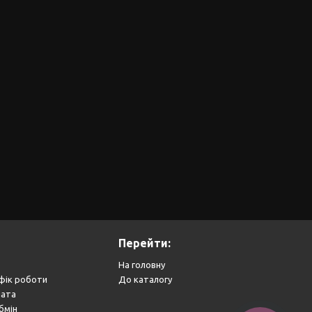
Перейти:
На головну
фік роботи
До каталогу
лата
бмін