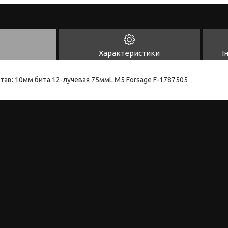
Характеристики
І
став: 10мм бита 12-лучевая 75ммL M5 Forsage F-1787505