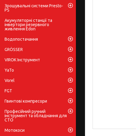
Зрошувальні системи Presto-
PS
Акумуляторні станції та
інвертори резервного
живлення Edon
Водопостачання
GRÖSSER
VIROK Інструмент
YaTo
Vorel
FGT
Гвинтові компресори
Професійний ручний
інструмент та обладнання для
СТО
Мотокоси