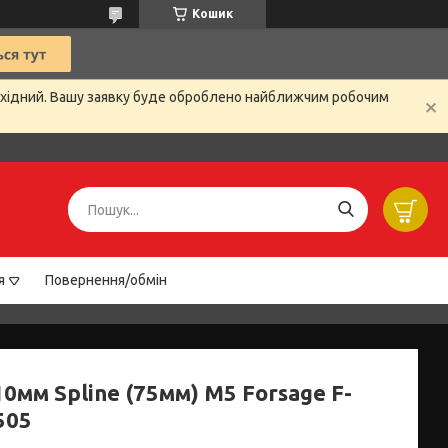
Кошик
вихідний. Вашу заявку буде оброблено найближчим робочим
я
Повернення/обмін
10мм Spline (75мм) M5 Forsage F-
505