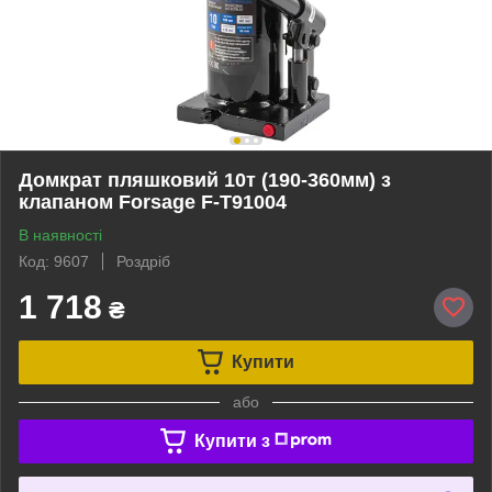
Домкрат пляшковий 10т (190-360мм) з
клапаном Forsage F-T91004
В наявності
Код: 9607
Роздріб
1 718
₴
Купити
або
Купити з