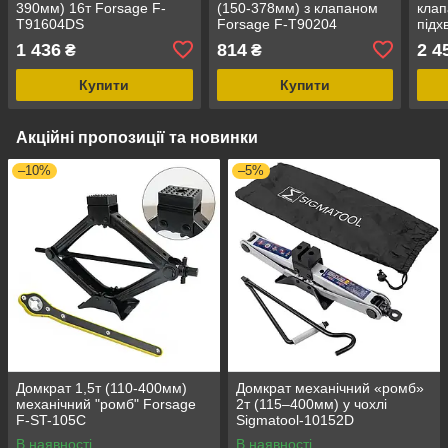
390мм) 16т Forsage F-
(150-378мм) з клапаном
клап
T91604DS
Forsage F-T90204
підх
підй
1 436
814
2 4
₴
₴
ROC
Купити
Купити
Акційні пропозиції та новинки
–10%
–5%
Домкрат 1,5т (110-400мм)
Домкрат механічний «ромб»
механічний "ромб" Forsage
2т (115–400мм) у чохлі
F-ST-105C
Sigmatool-10152D
В наявності
В наявності