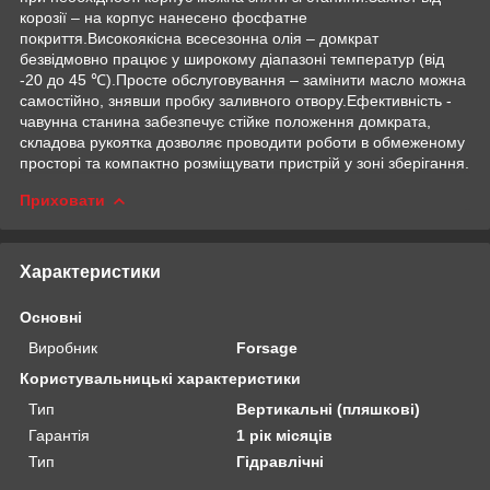
корозії – на корпус нанесено фосфатне
покриття.Високоякісна всесезонна олія – домкрат
безвідмовно працює у широкому діапазоні температур (від
-20 до 45 ℃).Просте обслуговування – замінити масло можна
самостійно, знявши пробку заливного отвору.Ефективність -
чавунна станина забезпечує стійке положення домкрата,
складова рукоятка дозволяє проводити роботи в обмеженому
просторі та компактно розміщувати пристрій у зоні зберігання.
Приховати
Характеристики
Основні
Виробник
Forsage
Користувальницькі характеристики
Тип
Вертикальні (пляшкові)
Гарантія
1 рік місяців
Тип
Гідравлічні