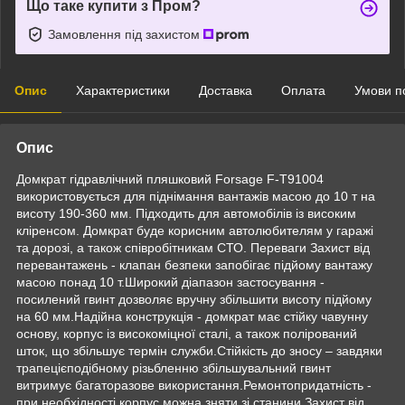
Що таке купити з Пром?
Замовлення під захистом
Опис
Характеристики
Доставка
Оплата
Умови п
Опис
Домкрат гідравлічний пляшковий Forsage F-T91004
використовується для піднімання вантажів масою до 10 т на
висоту 190-360 мм. Підходить для автомобілів із високим
кліренсом. Домкрат буде корисним автолюбителям у гаражі
та дорозі, а також співробітникам СТО. Переваги Захист від
перевантажень - клапан безпеки запобігає підйому вантажу
масою понад 10 т.Широкий діапазон застосування -
посилений гвинт дозволяє вручну збільшити висоту підйому
на 60 мм.Надійна конструкція - домкрат має стійку чавунну
основу, корпус із високоміцної сталі, а також полірований
шток, що збільшує термін служби.Стійкість до зносу – завдяки
трапецієподібному різьбленню збільшувальний гвинт
витримує багаторазове використання.Ремонтопридатність -
при необхідності корпус можна зняти зі станини.Захист від