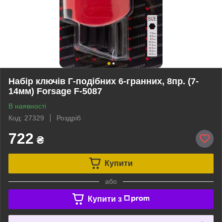
Набір ключів Г-подібних 6-гранних, 8пр. (7-
14мм) Forsage F-5087
В наявності
Код: 27329
Роздріб
722
₴
Купити
або
Купити з