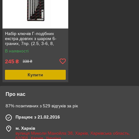
Набір ключів Г-подібних
екстра довгих з шаром 6-
граних, 7пр. (2.5, 3-6, 8,
10мм) Forsage F-5072XLB
В наявності
245
₴
338 ₴
Купити
Про нас
87% позитивних з 529 відгуків за рік
Працює з 21.02.2016
м. Харків
вулиця Миколи Манойла 38, Харків, Харківська область,
61068, Харків, Україна