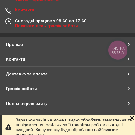
Контакти
Сьогодні працює з 08:30 до 17:30
Показати весь графік роботи
Про нас
КНОПКА
ЗВ'ЯЗКУ
Контакти
Доставка та оплата
Графік роботи
Повна версія сайту
Сайт створено на маркетплейсі
Prom.ua
Зараз компанія не може швидко обробляти замовлення та
повідомлення, оскільки за її графіком роботи сьогодні
вихідний. Вашу заявку буде оброблено найближчим
Політика конфіденційності
робочим днем.