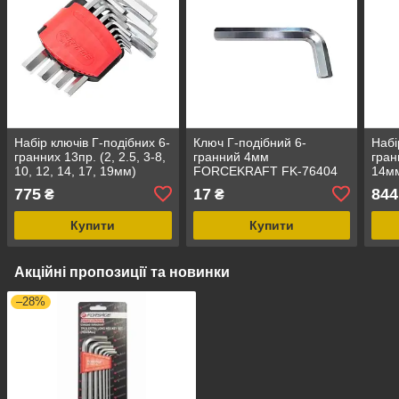
Набір ключів Г-подібних 6-
Ключ Г-подібний 6-
Набі
гранних 13пр. (2, 2.5, 3-8,
гранний 4мм
гран
10, 12, 14, 17, 19мм)
FORCEKRAFT FK-76404
14мм
Forsage F-5137
утри
775
17
844
₴
₴
508
Купити
Купити
Акційні пропозиції та новинки
–28%