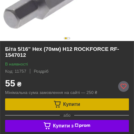
Біта 5/16" Hex (70мм) H12 ROCKFORCE RF-
1547012
В наявності
Код: 11757
Роздріб
55
₴
Мінімальна сума замовлення на сайті — 250 ₴
Купити
або
Купити з