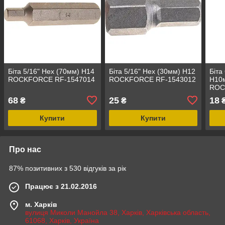
Біта 5/16" Hex (70мм) H14
Біта 5/16" Hex (30мм) H12
Біта
ROCKFORCE RF-1547014
ROCKFORCE RF-1543012
H10
ROC
68
25
18
₴
₴
Купити
Купити
Про нас
87% позитивних з 530 відгуків за рік
Працює з 21.02.2016
м. Харків
вулиця Миколи Манойла 38, Харків, Харківська область,
61068, Харків, Україна