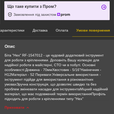
Що таке купити з Пром?
Замовлення під захистом
арактеристики
Доставка
Оплата
Умови повернення
Опис
Біта "Hex" RF-1547012 - це чудовий додатковий інструмент
для роботи з кріпленнями. Доповніть Вашу колекцію для
надійної роботи в майстерні, СТО чи в побуті. Основні
особливості:Довжина - 70ммХвостовик - 5/16"Накінечник -
H12Матеріал - S2 Переваги:Універсальне використання -
інструмент підійде для використання в різноманітних
умовахЗручна конструкція, що дозволяє швидко та без
проблем змінювати насадки для інструментаМіцний надійний
матеріал, що має подовжений термін використанняПрофіль
підходить для роботи з кріпленнями типу "Hex"
Приховати