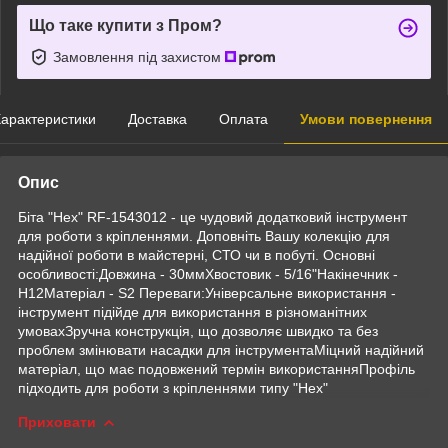
Що таке купити з Пром?
Замовлення під захистом
арактеристики
Доставка
Оплата
Умови повернення
Опис
Біта "Hex" RF-1543012 - це чудовий додатковий інструмент
для роботи з кріпленнями. Доповніть Вашу колекцію для
надійної роботи в майстерні, СТО чи в побуті. Основні
особливості:Довжина - 30ммХвостовик - 5/16"Накінечник -
H12Матеріал - S2 Переваги:Універсальне використання -
інструмент підійде для використання в різноманітних
умовахЗручна конструкція, що дозволяє швидко та без
проблем змінювати насадки для інструментаМіцний надійний
матеріал, що має подовжений термін використанняПрофіль
підходить для роботи з кріпленнями типу "Hex"
Приховати