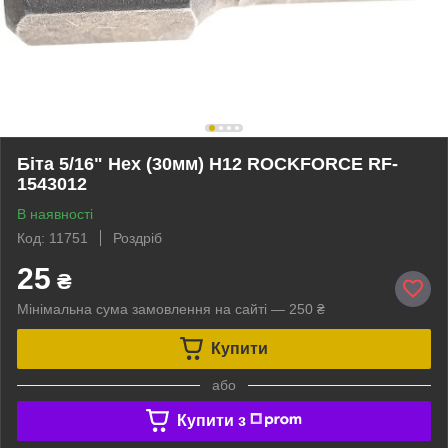
Біта 5/16" Hex (30мм) H12 ROCKFORCE RF-
1543012
В наявності
Код: 11751
Роздріб
25
₴
Мінімальна сума замовлення на сайті — 250 ₴
Купити
або
Купити з