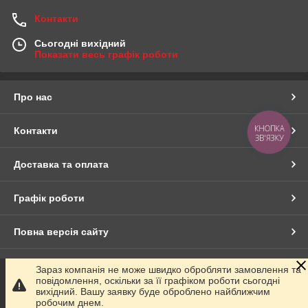
Контакти
Сьогодні вихідний
Показати весь графік роботи
Про нас
КНОПКА
Контакти
ЗВ'ЯЗКУ
Доставка та оплата
Графік роботи
Повна версія сайту
Сайт створено на маркетплейсі
Prom.ua
Зараз компанія не може швидко обробляти замовлення та
повідомлення, оскільки за її графіком роботи сьогодні
вихідний. Вашу заявку буде оброблено найближчим
Політика конфіденційності
робочим днем.