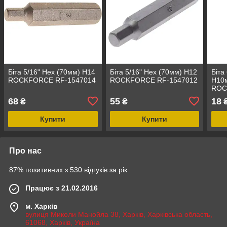
Біта 5/16" Hex (70мм) H14
Біта 5/16" Hex (70мм) H12
Біта
ROCKFORCE RF-1547014
ROCKFORCE RF-1547012
H10
ROC
68
55
18
₴
₴
Купити
Купити
Про нас
87% позитивних з 530 відгуків за рік
Працює з 21.02.2016
м. Харків
вулиця Миколи Манойла 38, Харків, Харківська область,
61068, Харків, Україна