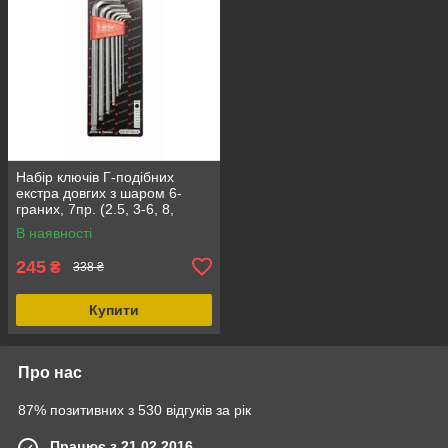
Набір ключів Г-подібних
екстра довгих з шаром 6-
граних, 7пр. (2.5, 3-6, 8,
10мм) Forsage F-5072XLB
В наявності
245
₴
338 ₴
Купити
Про нас
87% позитивних з 530 відгуків за рік
Працює з 21.02.2016