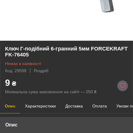
Ключ Г-подібний 6-гранний 5мм FORCEKRAFT
FK-76405
Немає в наявності
Код: 29598
Роздріб
9
₴
Мінімальна сума замовлення на сайті — 250 ₴
Опис
Характеристики
Доставка
Оплата
Умови п
Опис