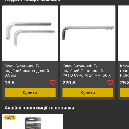
Ключ 6-гранний Г-
Ключ 6-гранний Г-
Ключ
подібний екстра довгий
подібний 2-сторонній
гра
3.5мм
YATO Cr-V, М 14 мм, 56 х
FOR
236 мм [25/50]
13
220
25
₴
₴
Купити
Купити
Акційні пропозиції та новинки
–28%