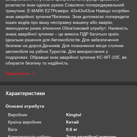
розкласти знак однією рукою.Схвалено попереджувальний
трикутник: E-MARK E27Розміри: 43x43x43см Навіщо потрібен
знак аварійної зупинки?Безпека: Знак допомагає попередити
інших водіїв про вашу несправну машину або аварію,
зменшуючи ризик зіткнення.Обов’язковий атрибут: Наявність
знака аварійної зупинки – це вимога ПДР багатьох країн.
Ідеальне рішення для:Автомобілістів: Для забезпечення
безпеки на дорозі.Дачників: Для позначення місця стоянки
автомобіля на узбіччі.Туристів: Для використання у
подорожах. Обравши знак аварійної зупинки KC-WT-10E, ви
обираєте безпеку та надійність.
Приховати
Характеристики
Основні атрибути
Виробник
Kingtul
Країна виробник
Китай
Вага
0.6 кг
Комплектація набору
Знак аварійної зупинки