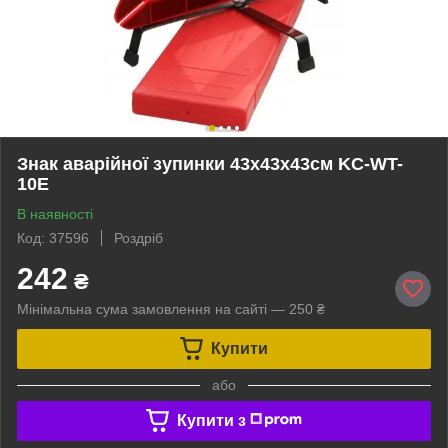
Знак аварійної зупинки 43x43x43см KC-WT-
10E
В наявності
Код: 37596
Роздріб
242
₴
Мінімальна сума замовлення на сайті — 250 ₴
Купити
або
Купити з