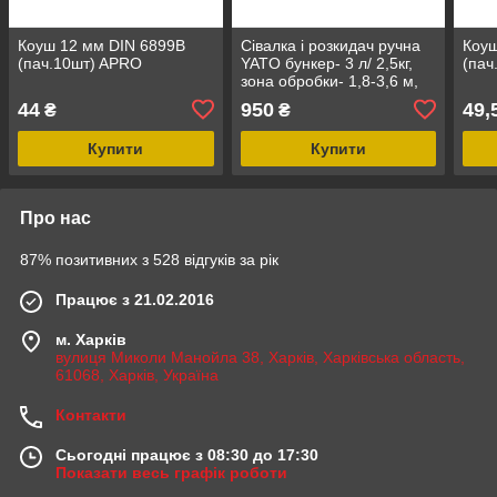
Коуш 12 мм DIN 6899B
Сівалка і розкидач ручна
Коуш
(пач.10шт) APRO
YATO бункер- 3 л/ 2,5кг,
(пач
зона обробки- 1,8-3,6 м,
43x20x19,5 см, 5
44
950
49,
₴
₴
положень
Купити
Купити
Про нас
87% позитивних з 528 відгуків за рік
Працює з 21.02.2016
м. Харків
вулиця Миколи Манойла 38, Харків, Харківська область,
61068, Харків, Україна
Контакти
Сьогодні працює з 08:30 до 17:30
Показати весь графік роботи