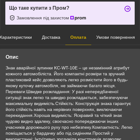
Що таке купити з Пром?
Замовлення під захистом
Характеристики
Доставка
Оплата
Умови повернення
Опис
Знак аварійної зупинки KC-WT-10E – це незамінний атрибут
кожного автомобіліста. Його компактні розміри та зручний
пластиковий кейс дозволяють легко розмістити його в будь-
якому куточку автомобіля, не займаючи багато місця.
Переваги:Швидке розкладання: У разі непередбаченої
ситуації знак легко та швидко розкладається, забезпечуючи
максимальну видимість.Стійкість: Конструкція знака гарантує
його стійкість навіть на нерівних поверхнях, виключаючи
перекидання.Хороша видимість: Яскравий та чіткий знак
чудово видно здалеку, своєчасно попереджаючи інших
учасників дорожнього руху про небезпеку.Компактність: Легко
поміщається у бардачку або під сидінням.Простий у
використанні: Інтуїтивно зрозуміла конструкція дозволяє