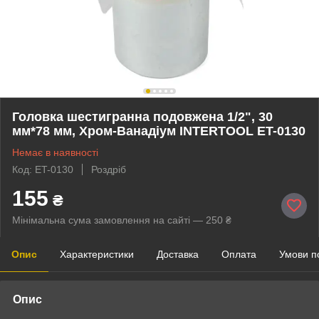
Головка шестигранна подовжена 1/2", 30
мм*78 мм, Хром-Ванадіум INTERTOOL ET-0130
Немає в наявності
Код: ET-0130
Роздріб
155
₴
Мінімальна сума замовлення на сайті — 250 ₴
Опис
Характеристики
Доставка
Оплата
Умови п
Опис