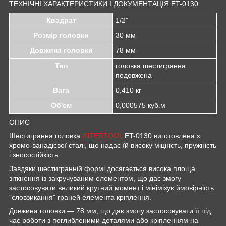
ТЕХНІЧНІ ХАРАКТЕРИСТИКИ І ДОКУМЕНТАЦІЯ ET-0130
Квадрат
1/2"
Розмір головки
30 мм
Довжина головки
78 мм
Тип
головка шестигранна
подовжена
Вага
0,410 кг
Об'єм
0,000575 куб.м
ОПИС
Шестигранна головка
INTERTOOL
ET-0130 виготовлена з
хромо-ванадієвої сталі, що надає їй високу міцність, пружність
і зносостійкість.
Завдяки шестигранній формі досягається висока площа
зіткнення із закручуваним елементом, що дає змогу
застосовувати великий крутний момент і мінімізує ймовірність
"словзикання" граней елемента кріплення.
Довжина головки — 78 мм, що дає змогу застосовувати її під
час роботи з поглибленими деталями або кріпленням на