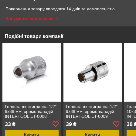
Повернення товару впродовж 14 днів за домовленістю
Всі умови повернення
Подібні товари компанії
Головка шестигранна 1/2",
Головка шестигранна 1/2",
Голо
8x38 мм, хромо-ванадій
9x38 мм, хромо-ванадій
10x3
INTERTOOL ET-0008
INTERTOOL ET-0009
INT
33
39
38
₴
₴
Купити
Купити