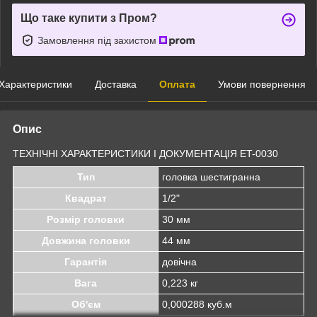
Що таке купити з Пром?
Замовлення під захистом
Характеристики
Доставка
Оплата
Умови повернення
Опис
ТЕХНІЧНІ ХАРАКТЕРИСТИКИ І ДОКУМЕНТАЦІЯ ET-0030
Тип
головка шестигранна
Квадрат
1/2"
Розмір головки
30 мм
Довжина головки
44 мм
Гарантія
довічна
Вага
0,223 кг
Об'єм
0,000288 куб.м