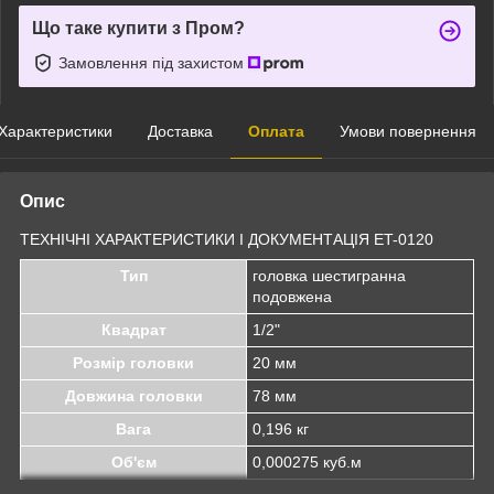
Що таке купити з Пром?
Замовлення під захистом
Характеристики
Доставка
Оплата
Умови повернення
Опис
ТЕХНІЧНІ ХАРАКТЕРИСТИКИ І ДОКУМЕНТАЦІЯ ET-0120
Тип
головка шестигранна
подовжена
Квадрат
1/2"
Розмір головки
20 мм
Довжина головки
78 мм
Вага
0,196 кг
Об'єм
0,000275 куб.м