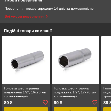
Умови повернення
Повернення товару впродовж 14 днів за домовленістю
Всі умови повернення
Подібні товари компанії
Головка шестигранна
Головка шестигранна
Голо
подовжена 1/2", 16x78 мм,
подовжена 1/2", 17x78 мм,
подо
хромо-ванадій
хромо-ванадій
хром
INTERTOOL ET-0116
INTERTOOL ET-0117
INT
80
90
89
₴
₴