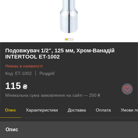
Подовжувач 1/2", 125 мм, Хром-Ванадій
INTERTOOL ET-1002
Немає в наявності
Код: ET-1002
Роздріб
115
₴
Мінімальна сума замовлення на сайті — 250 ₴
Опис
Характеристики
Доставка
Оплата
Умови п
Опис