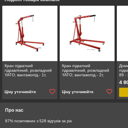
Кран підкатний
Кран підкатний
Домк
гідравлічний, розкладний
гідравлічний, розкладний
підк
YATO; вантажопід.- 1т,
YATO; вантажопід.- 2т,
89 -
висота- 156 см, діап.- 2,5-
висота- 157 см, діап.- 2,5-
4 8
210 см [1]
230 см [1]
Ціну уточнюйте
Ціну уточнюйте
Про нас
87% позитивних з 528 відгуків за рік