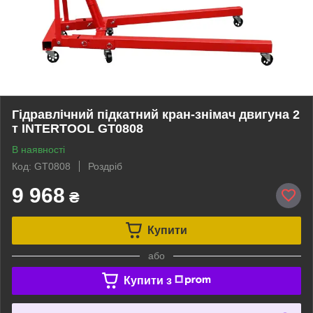
Гідравлічний підкатний кран-знімач двигуна 2
т INTERTOOL GT0808
В наявності
Код: GT0808
Роздріб
9 968
₴
Купити
або
Купити з