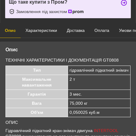
Що таке купити з Пром?
Замовлення під захистом
Опис
Характеристики
Доставка
Оплата
Умови п
Опис
ТЕХНІЧНІ ХАРАКТЕРИСТИКИ І ДОКУМЕНТАЦІЯ GT0808
Тип
гідравлічний підкатний знімач
Максимальне
2 т
навантаження
Гарантія
3 мес.
Вага
75,000 кг
Об'єм
0,050025 куб.м
ОПИС
Гідравлічний підкатний кран-знімач двигуна
INTERTOOL