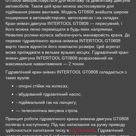
GT0808 використовується для монтажу та демонтажу двигунів
автомобілів. Також цей кран можна застосовувати для
підіймання різних вантажів. Модель GT0808 знайшла широке
поширення в автомайстернях, автосервісах і на складах.
Кран-знімач двигуна INTERTOOL GT0808 — пересувний, і
його можна легко переміщати в будь-яких напрямках.
Невеликі ролики-колеса забезпечують маневровість крана. До
переваг гідравлічного крана-знімача INTERTOOL GT0808
варто також віднести його компактні розміри. Цей агрегат
може проїжджати в вельми вузьких місцях. Гідравлічний кран-
знімач двигуна INTERTOOL GT0808 розрахований на
максимальне навантаження — 2 тонни.
Гідравлічний кран-знімач INTERTOOL GT0808 складається з
таких вузлів:
- опорні стійки на колесах;
- вбудований гідравлічний насос;
- підіймальний гак на ланцюгу;
— телескопічна висувна стріла.
Принцип роботи гідравлічного крана-знімача двигуна GT0808
полягає в наступному. Під час натискання на ручку приводу
здійснюється нагнітання тиску в
гідроциліндр
. Гідравлічний
циліндр запускається й забезпечує можливість підняття штока,