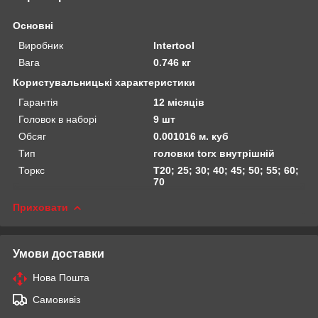
Основні
Виробник
Intertool
Вага
0.746 кг
Користувальницькі характеристики
Гарантія
12 місяців
Головок в наборі
9 шт
Обсяг
0.001016 м. куб
Тип
головки torx внутрішній
Торкс
Т20; 25; 30; 40; 45; 50; 55; 60;
70
Приховати
Умови доставки
Нова Пошта
Самовивіз