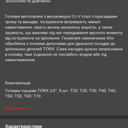
Зносостійкі та довговічні
Головки виготовлені з високоміцної Cr-V сталі з присадками
хрому та ванадію. Інструменти витримують чималі
навантаження, мають велику механічну міцність, а також
пружність, що важливо під час передавання крутного моменту
від інструмента на кріплення. Геометрія наконечника біти
оброблена з точними допусками для ідеальної посадки до
кріпильних деталей TORX. Сама насадка щільно запресована
в головку, таке з'єднання не послабить згодом або під
навантаженням.
Комплектація
Головка торцева TORX 1/2", 9 шт.: Т20; Т25; Т30; Т40; Т45;
Т50; Т55; Т60; Т70.
Приховати
Характеристики