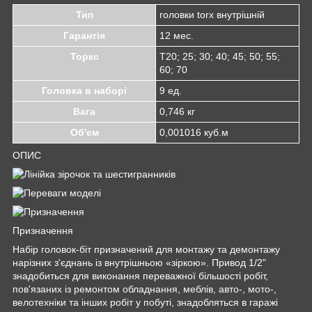
Тип
головки torx внутрішній
Гарантія
12 мес.
Торкс
Т20; 25; 30; 40; 45; 50; 55;
60; 70
Головка в наборі
9 ед.
Вага
0,746 кг
Об'єм
0,001016 куб.м
ОПИС
Призначення
Набір головок-біт призначений для монтажу та демонтажу
нарізних з'єднань із внутрішньою «зіркою». Привод 1/2"
знадобиться для виконання переважної більшості робіт,
пов'язаних із ремонтом обладнання, меблів, авто-, мото-,
велотехніки та інших робіт у побуті, знадобляться в гаражі