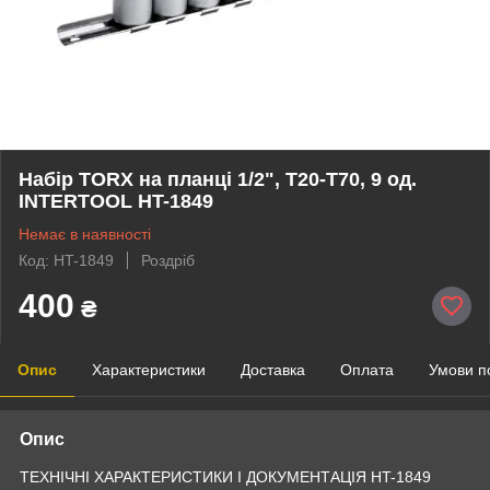
Набір TORX на планці 1/2", Т20-T70, 9 од.
INTERTOOL HT-1849
Немає в наявності
Код: HT-1849
Роздріб
400
₴
Опис
Характеристики
Доставка
Оплата
Умови п
Опис
ТЕХНІЧНІ ХАРАКТЕРИСТИКИ І ДОКУМЕНТАЦІЯ HT-1849