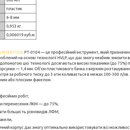
пластик
6-8 мм
0,953 кг
0,006019 куб.м
а
INTERTOOL
PT-0104 — це професійний інструмент, який призначен
облений на основі технології HVLP, що дає змогу неабияк знизити в
допомогою цієї технології досягаються високі показники (до 75%)
рсунки — 1,4 мм. Об'єм пластикового бачка з верхнім розташуванн
ітря за робочого тиску до 3 атм коливається в межах 200-300 л/хв
ним або плоским факелом.
есійних робіт;
ки перенесення ЛКМ — до 75%;
ти більшість різновидів ЛФМ;
акели,
ічний корпус дає змогу оптимально використовувати всі можливост