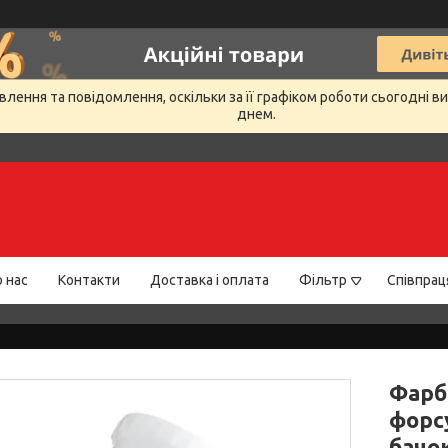
лення та повідомлення, оскільки за її графіком роботи сьогодні 
днем.
 нас
Контакти
Доставка і оплата
Фільтр
Співпрац
Фарб
форс
бачо