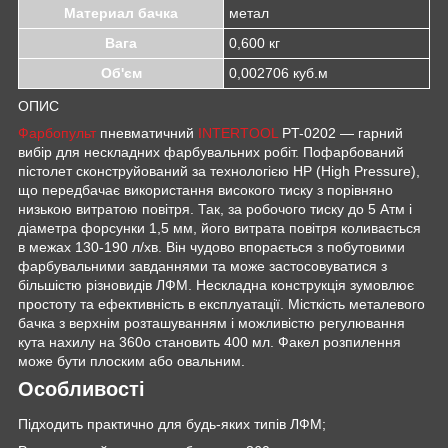
Материал бачка
метал
Вага
0,600 кг
Об'єм
0,002706 куб.м
ОПИС
Фарбопульт
пневматичний
INTERTOOL
PT-0202 — гарний
вибір для нескладних фарбувальних робіт. Пофарбований
пістолет сконструйований за технологією НР (High Pressure),
що передбачає використання високого тиску з порівняно
низькою витратою повітря. Так, за робочого тиску до 5 Атм і
діаметра форсунки 1,5 мм, його витрата повітря коливається
в межах 130-190 л/хв. Він чудово впорається з побутовими
фарбувальними завданнями та може застосовуватися з
більшістю різновидів ЛФМ. Нескладна конструкція зумовлює
простоту та ефективність в експлуатації. Місткість металевого
бачка з верхнім розташуванням і можливістю регулювання
кута нахилу на 360
o
становить 400 мл. Факел розпилення
може бути плоским або овальним.
Особливості
Підходить практично для будь-яких типів ЛФМ;