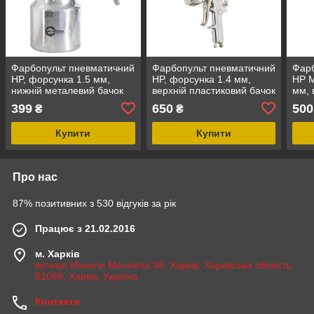
Фарбопульт пневматичний
Фарбопульт пневматичний
Фарб
HP, форсунка 1.5 мм,
HP, форсунка 1.4 мм,
HP M
нижній металевий бачок
верхній пластиковий бачок
мм, 
1000 мл, 5 барів
600 мл, 5 барів
бачо
399
650
500
₴
₴
INTERTOOL PT-0211
INTERTOOL PT-0112
INT
Купити
Купити
Про нас
87% позитивних з 530 відгуків за рік
Працює з 21.02.2016
м. Харків
вулиця Миколи Манойла 38, Харків, Харківська область,
61068, Харків, Україна
Контакти