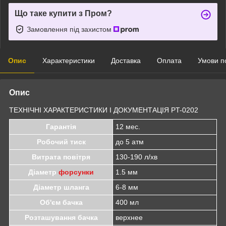
Що таке купити з Пром?
Замовлення під захистом
Опис
Характеристики
Доставка
Оплата
Умови п
Опис
ТЕХНІЧНІ ХАРАКТЕРИСТИКИ І ДОКУМЕНТАЦІЯ PT-0202
Гарантія
12 мес.
Робочий тиск
до 5 атм
Витрата повітря
130-190 л/хв
Діаметр
форсунки
1.5 мм
Діаметр шланга
6-8 мм
Об'єм бачка
400 мл
Розташування бачка
верхнее