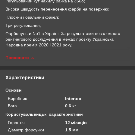
Регульований кут нахилу бачка на 360
o
;
Висока швидкість перенесення фарби на поверхню;
Плоский і овальний факел;
Три регулювання;
Фарбопульти No1 в Україні. За результатами незалежного
рейтингового дослідження в межах проєкту Українська
Народна премія 2020 і 2021 року.
Приховати
Характеристики
Основні
Виробник
Intertool
Вага
0.6 кг
Користувальницькі характеристики
Гарантія
12 місяців
Діаметр форсунки
1.5 мм