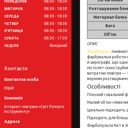
08:30
18:30
ПОНЕДІЛОК
08:30
18:30
Розташування бач
ВІВТОРОК
08:30
18:30
СЕРЕДА
Материал бачка
08:30
18:30
ЧЕТВЕР
Вага
08:30
18:30
ПʼЯТНИЦЯ
Об'єм
08:30
17:30
СУБОТА
ОПИС
Вихідний
НЕДІЛЯ
Фарбопульт
пневмат
фарбувальні роботи 
й аерографії. Ще од
пістолет сконструйов
Контакти
витратою повітря — 1
верхнім розташування
Особливості
Юрій
Плоский і овальний ф
Малий об'єм і невели
Інтернет-магазин «Світ Ручного
Ідеально підходить д
Інструменту»
Підходить для більш
Фарбопульти No1 в У