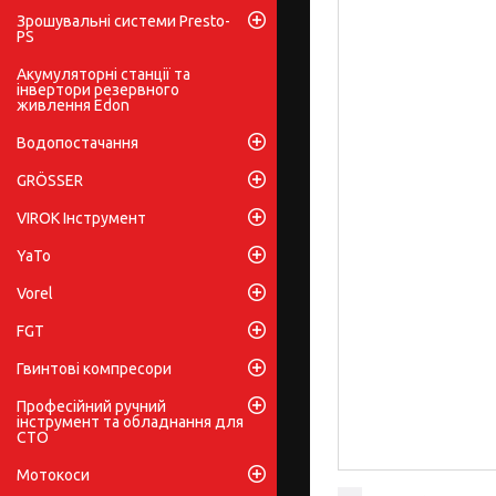
Зрошувальні системи Presto-
PS
Акумуляторні станції та
інвертори резервного
живлення Edon
Водопостачання
GRÖSSER
VIROK Інструмент
YaTo
Vorel
FGT
Гвинтові компресори
Професійний ручний
інструмент та обладнання для
СТО
Мотокоси