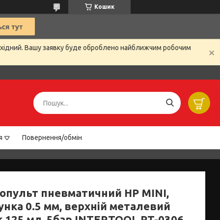
Кошик
вихідний. Вашу заявку буде оброблено найближчим робочим
я
Повернення/обмін
опульт пневматичний HP MINI,
унка 0.5 мм, верхній металевий
к 125 мл, 5бар INTERTOOL PT-0306