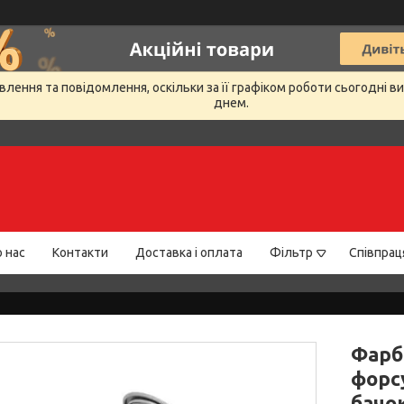
лення та повідомлення, оскільки за її графіком роботи сьогодні 
днем.
 нас
Контакти
Доставка і оплата
Фільтр
Співпрац
Фарб
форс
бачо