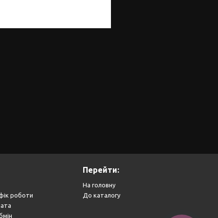
Перейти:
На головну
фік роботи
До каталогу
лата
бмін