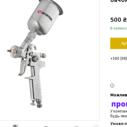
500 ₴
В наявнос
Ку
+380 (98
У компан
будь-яки