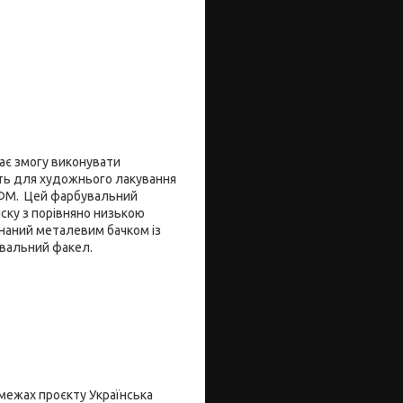
дає змогу виконувати
ить для художнього лакування
 ЛФМ. Цей фарбувальний
иску з порівняно низькою
днаний металевим бачком із
овальний факел.
межах проєкту Українська