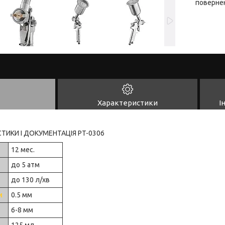
повернен
Характеристики
І
СТИКИ І ДОКУМЕНТАЦІЯ PT-0306
12 мес.
до 5 атм
до 130 л/хв
и
0.5 мм
6-8 мм
125 мл