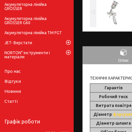
Акумуляторна лінійка
GRÖSSER
Акумуляторна лінійка
GRÖSSER G60
Акумуляторна лінійка ТМ FGT
JET- Верстати
NORTON" інструменти і
матеріали
Опис
Про нас
ТЕХНІЧНІ ХАРАКТЕРИ
Відгуки
Гарантія
Новини
Робочий тиск
Статті
Витрата повітря
Діаметр
форсунк
Графік роботи
Діаметр шланга
Об'єм бачка