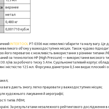
ка
верхнее
метал
0,480 кг
0,001710 куб.м
ичний
INTERTOOL
PT-0306 має невеликі габарити та малу вагу. Це 
невеликого об'єму у важкодоступних місцях. Також чудово підход
нією його перевагою є можливість використання з різними типами
аний за технологією НР (High Pressure) — використання високого т
30 л/хв за робочого тиску 5 Атм. Суцільнометалевий корпус обла
м і місткістю 125 мл. Форсунка діаметром 0,5 мм видає плоский і 
акел;
ка вага дають змогу легко працювати у важкодоступних місцях;
ля художнього лакування й аерографії;
ості типів ЛФМ;
країні. За результатами незалежного рейтингового дослідження в 