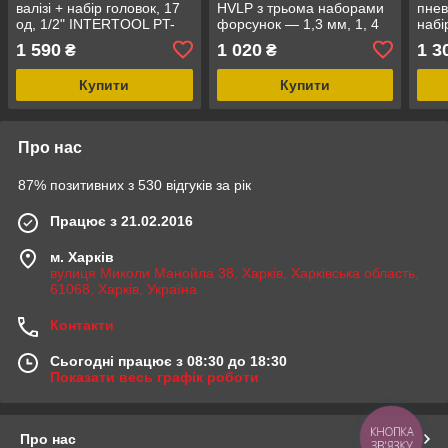
валізі + набір головок, 17
HVLP з трьома наборами
пнев
од, 1/2" INTERTOOL PT-
форсунок — 1,3 мм, 1, 4
набі
1101
мм, 1,7 мм, 3бар
INT
1 590
1 020
1 3
₴
₴
INTERTOOL PT-0153
Купити
Купити
Про нас
87% позитивних з 530 відгуків за рік
Працює з 21.02.2016
м. Харків
вулиця Миколи Манойла 38, Харків, Харківська область,
61068, Харків, Україна
Контакти
Сьогодні працює з 08:30 до 18:30
Показати весь графік роботи
КНОПКА
Про нас
ЗВ'ЯЗКУ