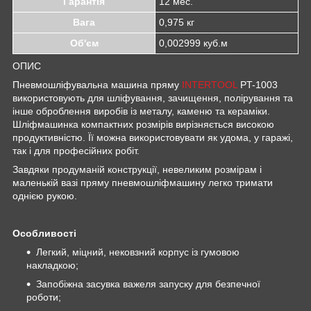
Гарантія
12 мес.
Вага
0,975 кг
Об'єм
0,002999 куб.м
ОПИС
Пневмошліфувальна машина пряму
INTERTOOL
PT-1003
використовують для шліфування, зачищення, полірування та
інше оброблення виробів із металу, каменю та кераміки.
Шліфмашинка компактних розмірів вирізняється високою
продуктивністю. Її можна використовувати як удома, у гаражі,
так і для професійних робіт.
Завдяки продуманій конструкції, невеликим розмірам і
маленькій вазі пряму пневмошліфмашину легко тримати
однією рукою.
Особливості
Легкий, міцний, нековзний корпус із гумовою
накладкою;
Запобіжна засувка важеля запуску для безпечної
роботи;