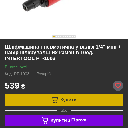
Шліфмашина пневматична у валізі 1/4" міні +
набір шліфувальних каменів 10ед.
INTERTOOL PT-1003
В наявності
Код: PT-1003
Роздріб
539
₴
Купити
або
Купити з