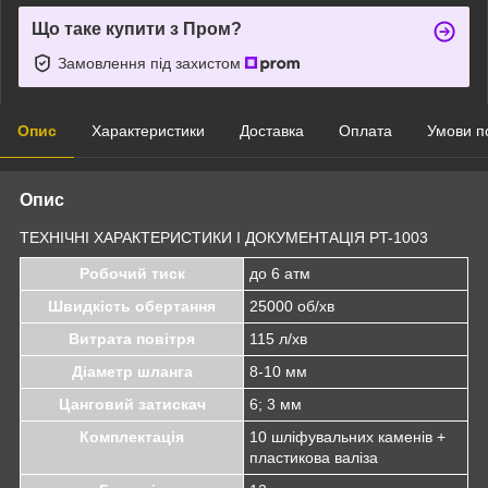
Що таке купити з Пром?
Замовлення під захистом
Опис
Характеристики
Доставка
Оплата
Умови п
Опис
ТЕХНІЧНІ ХАРАКТЕРИСТИКИ І ДОКУМЕНТАЦІЯ PT-1003
Робочий тиск
до 6 атм
Швидкість обертання
25000 об/хв
Витрата повітря
115 л/хв
Діаметр шланга
8-10 мм
Цанговий затискач
6; 3 мм
Комплектація
10 шліфувальних каменів +
пластикова валіза