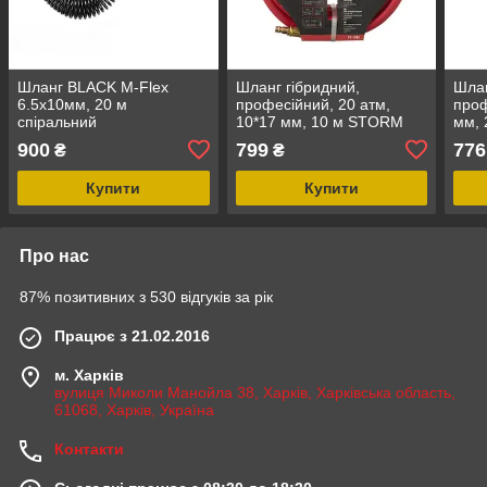
Шланг BLACK M-Flex
Шланг гібридний,
Шлан
6.5х10мм, 20 м
професійний, 20 атм,
проф
спіральний
10*17 мм, 10 м STORM
мм,
поліуретановий з
INTERTOOL PT-1781
INT
900
799
776
₴
₴
поворотним шарніром,
STORM INTERTOOL PT-
Купити
Купити
1795
Про нас
87% позитивних з 530 відгуків за рік
Працює з 21.02.2016
м. Харків
вулиця Миколи Манойла 38, Харків, Харківська область,
61068, Харків, Україна
Контакти