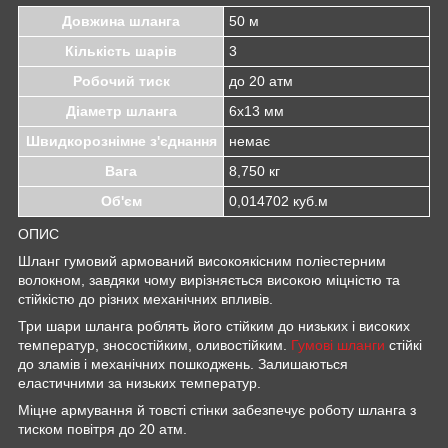
Довжина шланга
50 м
Кількість шарів
3
Робочий тиск
до 20 атм
Діаметр шланга
6x13 мм
Швидкорознімне з'єднання
немає
Вага
8,750 кг
Об'єм
0,014702 куб.м
ОПИС
Шланг гумовий армований високоякісним поліестерним
волокном, завдяки чому вирізняється високою міцністю та
стійкістю до різних механічних впливів.
Три шари шланга роблять його стійким до низьких і високих
температур, зносостійким, оливостійким.
Гумові шланги
стійкі
до зламів і механічних пошкоджень. Залишаються
еластичними за низьких температур.
Міцне армування й товсті стінки забезпечує роботу шланга з
тиском повітря до 20 атм.