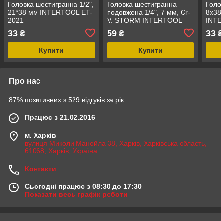
Головка шестигранна 1/2",
Головка шестигранна
Голо
21*38 мм INTERTOOL ET-
подовжена 1/4", 7 мм, Cr-
8x38
2021
V. STORM INTERTOOL
INT
ET-0457
33
59
33
₴
₴
Купити
Купити
Про нас
87% позитивних з 529 відгуків за рік
Працює з 21.02.2016
м. Харків
вулиця Миколи Манойла 38, Харків, Харківська область,
61068, Харків, Україна
Контакти
Сьогодні працює з 08:30 до 17:30
Показати весь графік роботи