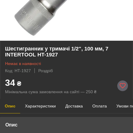
Шестигранник у тримачі 1/2", 100 мм, 7
INTERTOOL HT-1927
Немає в наявності
Код: HT-1927
Роздріб
34
₴
Мінімальна сума замовлення на сайті — 250 ₴
Опис
Характеристики
Доставка
Оплата
Умови п
Опис