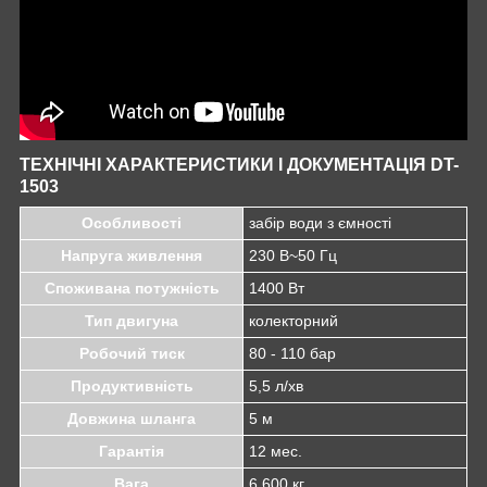
ТЕХНІЧНІ ХАРАКТЕРИСТИКИ І ДОКУМЕНТАЦІЯ DT-
1503
Особливості
забір води з ємності
Напруга живлення
230 В~50 Гц
Споживана потужність
1400 Вт
Тип двигуна
колекторний
Робочий тиск
80 - 110 бар
Продуктивність
5,5 л/хв
Довжина шланга
5 м
Гарантія
12 мес.
Вага
6,600 кг