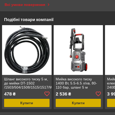
Всі умови повернення
Подібні товари компанії
Шланг високого тиску 5 м,
Мийка високого тиску
Мийк
до мийки DT-1502
1400 Вт, 5.5-6.5 л/хв, 80-
елек
/1503/504/1508/1515/1517/WT-
110 бар, шланг 5 м
240В
1509, макс.170бар
INTERTOOL DT-1513
5л/х
478
2 536
3 9
₴
₴
INTERTOOL DT-1545
раб.
3м,ш
Купити
Купити