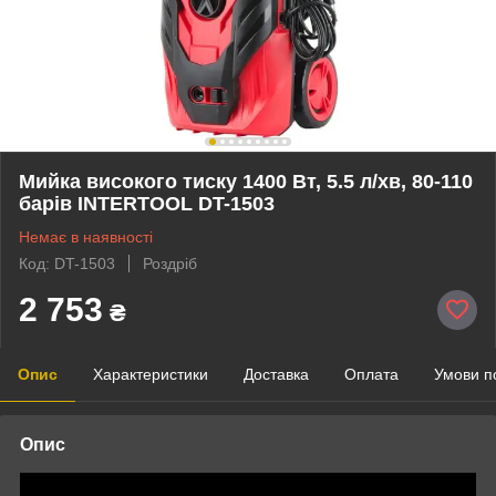
Мийка високого тиску 1400 Вт, 5.5 л/хв, 80-110
барів INTERTOOL DT-1503
Немає в наявності
Код: DT-1503
Роздріб
2 753
₴
Опис
Характеристики
Доставка
Оплата
Умови п
Опис