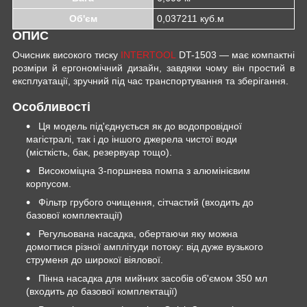
Об'єм
0,037211 куб.м
ОПИС
Очисник високого тиску
INTERTOOL
DT-1503 — має компактні
розміри й ергономічний дизайн, завдяки чому він простий в
експлуатації, зручний під час транспортування та зберігання.
Особливості
Ця модель під'єднується як до водопровідної
магістралі, так і до іншого джерела чистої води
(місткість, бак, резервуар тощо).
Високоміцна 3-поршнева помпа з алюмінієвим
корпусом.
Фільтр грубого очищення, сітчастий (входить до
базової комплектації)
Регульована насадка, обертаючи яку можна
домогтися різної амплітуди потоку: від дуже вузького
струменя до широкої віялової.
Пінна насадка для мийних засобів об'ємом 350 мл
(входить до базової комплектації)