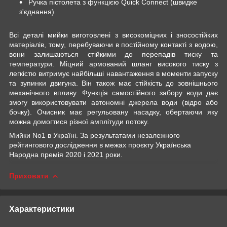
Ручка пістолета з функцією Quick Connect (швидке
з'єднання)
Всі деталі мийки виготовлені з високоміцних і зносостійких
матеріалів, тому, перебуваючи в постійному контакті з водою,
вони залишаються стійкими до перепадів тиску та
температури. Міцний армований шланг високого тиску з
легкістю витримує найбільші навантаження в моменти запуску
та зупинки двигуна. Він також має стійкість до зовнішнього
механічного впливу. Функція самостійного забору води дає
змогу використовувати автономні джерела води (відро або
бочку). Очисник має регульовану насадку, обертаючи яку
можна домогтися різної амплітуди потоку.
Мийки No1 в Україні. За результатами незалежного
рейтингового дослідження в межах проєкту Українська
Народна премія 2020 і 2021 роки.
Приховати
Характеристики