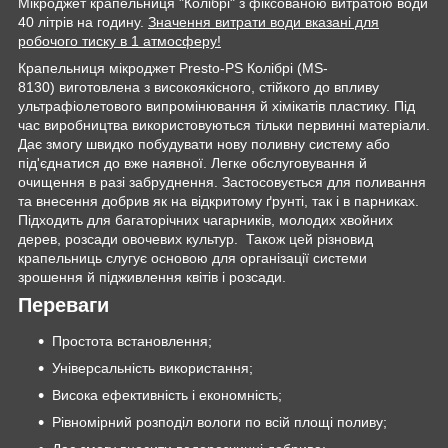
Мікроджет крапельниця "Колібрі" з фіксованою витратою води
40 літрів на годину.
Значення витрати води вказані для
робочого тиску в 1 атмосферу!
Крапельниця мікроджет Presto-PS Колібрі (MS-
8130) виготовлена з високоякісного, стійкого до впливу
ультрафіолетового випромінювання й хімікатів пластику. Під
час виробництва використовуються тільки первинні матеріали.
Дає змогу швидко побудувати нову поливну систему або
під'єднатися до вже наявної. Легке обслуговування й
очищення в разі забруднення. Застосовується для поливання
та внесення добрив як на відкритому ґрунті, так і в парниках.
Підходить для багаторічних чагарників, молодих хвойних
дерев, розсади овочевих культур. Також цей різновид
крапельниць слугує основою для організації системи
зрошення й підживлення квітів і розсади.
Переваги
Простота встановлення;
Універсальність використання;
Висока ефективність і економність;
Рівномірний розподіл вологи по всій площі поливу;