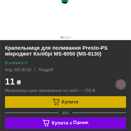
Крапельниця для поливання Presto-PS
мікроджет Колібрі MS-8050 (MS-8130)
В наявності
Код: MS-8130
Роздріб
11
₴
Мінімальна сума замовлення на сайті — 250 ₴
Купити
або
Купити з