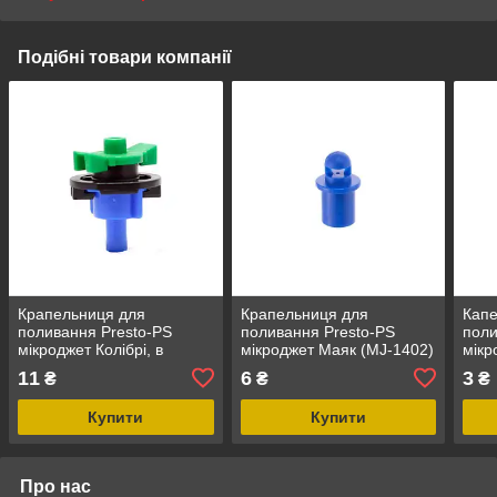
Подібні товари компанії
Крапельниця для
Крапельниця для
Капе
поливання Presto-PS
поливання Presto-PS
поли
мікроджет Колібрі, в
мікроджет Маяк (MJ-1402)
мікр
пакованні — 100 шт. (MS-
1414
11
6
3
₴
₴
₴
8150)
Купити
Купити
Про нас