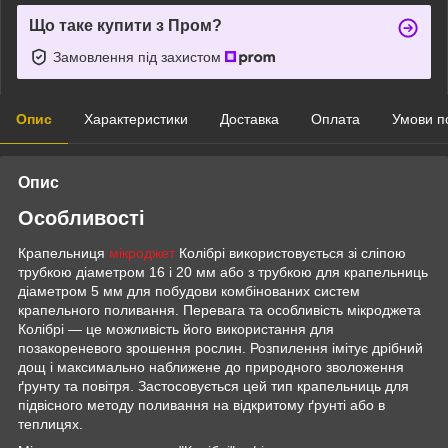
Що таке купити з Пром?
Замовлення під захистом
Опис
Характеристики
Доставка
Оплата
Умови п
Опис
Особливості
Крапельниця
мікроджет
Колібрі використовується зі сліпою
трубкою діаметром 16 і 20 мм або з трубкою для крапельниць
діаметром 5 мм для побудови комбінованих систем
крапельного поливання. Перевага та особливість мікроджета
Колібрі — це можливість його використання для
позакореневого зрошення рослин. Розпилення імітує дрібний
дощ і максимально наближене до природного зволоження
ґрунту та повітря. Застосовується цей тип крапельниць для
підвісного методу поливання на відкритому ґрунті або в
теплицях.