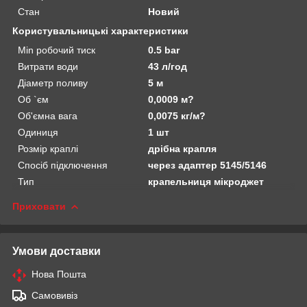
Стан
Новий
Користувальницькі характеристики
Min робочий тиск
0.5 bar
Витрати води
43 л/год
Діаметр поливу
5 м
Об `єм
0,0009 м?
Об'ємна вага
0,0075 кг/м?
Одиниця
1 шт
Розмір краплі
дрібна крапля
Спосіб підключення
через адаптер 5145/5146
Тип
крапельниця мікроджет
Приховати
Умови доставки
Нова Пошта
Самовивіз