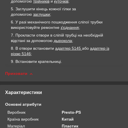
допомогою
трійників
и
куточків
;
Заглушити кінець кожної гілки за
допомогою
заглушки
;
У разі механічного пошкодження сліпої трубки
використовуйте ремонтне
з'єднання;
Прокласти отвори в сліпій трубці на необхідній
відстані за допомогою
дырокола
;
В отвори встановити
адаптер 5145
або
адаптер із
різзю 5146;
Встановити крапельниці.
Приховати
Характеристики
Основні атрибути
Виробник
Presto-PS
Країна виробник
Китай
Матеріал
Пластик