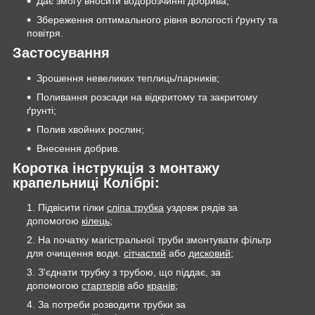
Дає змогу вносити водорозчинні добрива;
Збереження оптимального рівня вологості ґрунту та
повітря.
Застосування
Зрошення невеликих теплиць/парників;
Поливання розсади на відкритому та закритому
ґрунті;
Полив хвойних рослин;
Внесення добрив.
Коротка інструкція з монтажу
крапельниці Колібрі:
Підвісити гілки
сліпа трубка
уздовж рядів за
допомогою
кілець
;
На початку магістральної труби змонтувати фільтр
для очищення води.
сітчастий
або
дисковий
;
З'єднати трубку з трубою, що піддає, за
допомогою
стартерів
або
кранів
;
За потреби розводити трубки за