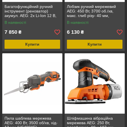
Багатофункційний ручний
Лобзик ручний мережевий
інструмент (реноватор)
AEG: 450 Вт, 3700 об./хв,
акумул. AEG: 2x Li-Ion 12 В,
макс. глиб різу- 40 мм,
1.5 АГод (BMT12CLI-152B)
ампліт.-15 мм (PST500X) DW
В наявності
В наявності
DW
7 850
6 130
₴
₴
Купити
Купити
Пила шаблева мережева
Шліфмашина вібраційна
AEG: 400 Вт, 3500 об/хв, хід-
мережева AEG: 250 Вт,