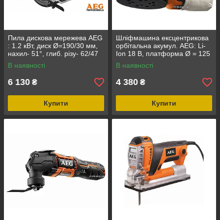
Пила дискова мережева AEG
Шліфмашина ексцентрикова
: 1.2 кВт, диск Ø=190/30 мм,
орбітальна акумул. AEG: Li-
нахил- 51°, глиб. різу- 62/47
Ion 18 В, платформа Ø = 125
мм-90/45°
мм, амплітуда — 2.4 мм
В наявності
В наявності
6 130
4 380
₴
₴
Купити
Купити