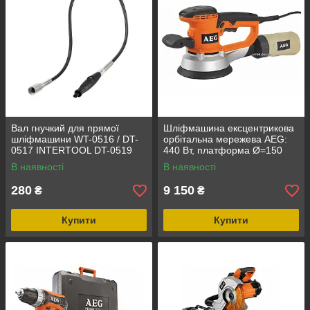
Вал гнучкий для прямої
Шліфмашина ексцентрикова
шліфмашини WT-0516 / DT-
орбітальна мережева AEG:
0517 INTERTOOL DT-0519
440 Вт, платформа Ø=150
мм, амплітуда- 3.2/6.4 мм
В наявності
В наявності
280
9 150
₴
₴
Купити
Купити