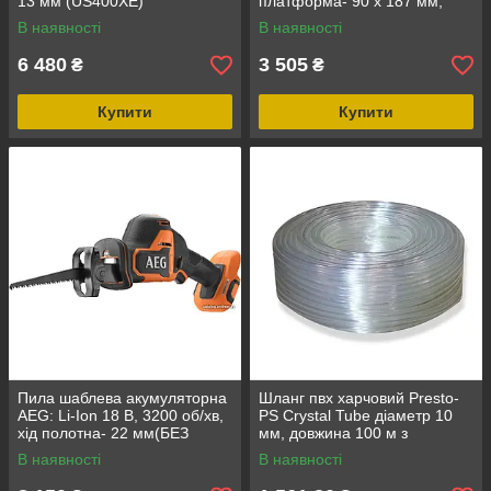
13 мм (US400XE)
платформа- 90 x 187 мм,
6000- 12000 колив/хв DW
В наявності
В наявності
6 480
3 505
₴
₴
Купити
Купити
Пила шаблева акумуляторна
Шланг пвх харчовий Presto-
AEG: Li-Ion 18 В, 3200 об/хв,
PS Сrystal Tube діаметр 10
хід полотна- 22 мм(БЕЗ
мм, довжина 100 м з
АКУМУЛЯТОРА)
маркуванням метражу (PVH
В наявності
В наявності
10 PS)