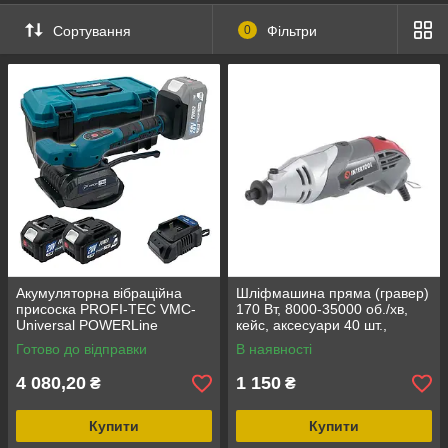
Сортування
0
Фільтри
Акумуляторна вібраційна
Шліфмашина пряма (гравер)
присоска PROFI-TEC VMC-
170 Вт, 8000-35000 об./хв,
Universal POWERLine
кейс, аксесуари 40 шт.,
(2×PT2040MP (4.0 Аг),
гнучкий вал INTERTOOL DT-
Готово до відправки
В наявності
зарядний пристрій)
0517
4 080,20
1 150
₴
₴
Купити
Купити