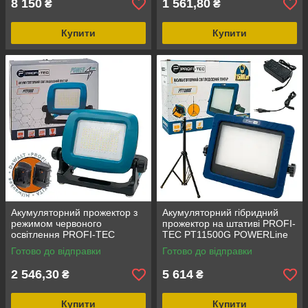
8 150
1 561,80
₴
₴
Купити
Купити
Акумуляторний прожектор з
Акумуляторний гібридний
режимом червоного
прожектор на штативі PROFI-
освітлення PROFI-TEC
TEC PT11500G POWERLine
PT3100G POWERLine (без
(без акумулятора та
Готово до відправки
Готово до відправки
акумулятора та зарядного
зарядного пристрою)
пристрою)
2 546,30
5 614
₴
₴
Купити
Купити