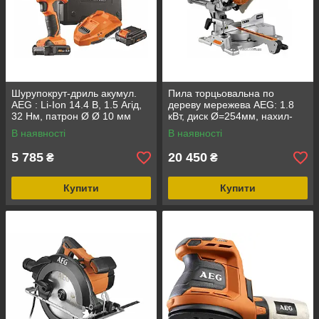
Шурупокрут-дриль акумул.
Пила торцьовальна по
AEG : Li-Ion 14.4 В, 1.5 Агід,
дереву мережева AEG: 1.8
32 Нм, патрон Ø Ø 10 мм
кВт, диск Ø=254мм, нахил-
(сталь) 2 бат + кейс DW
50°, глибина- 90 мм (PS254L)
В наявності
В наявності
5 785
20 450
₴
₴
Купити
Купити