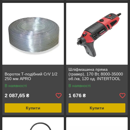
Шліфмашина пряма
Вороток Т-подібний CrV 1/2
(гравер), 170 Вт, 8000-35000
250 мм APRO
об./хв, 120 од. INTERTOOL
WT-0516
В наявності
В наявності
2 087,65
1 676
₴
₴
Купити
Купити