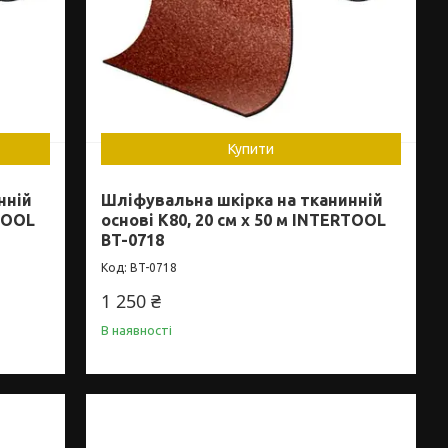
Купити
нній
Шліфувальна шкірка на тканинній
RTOOL
основі К80, 20 см x 50 м INTERTOOL
BT-0718
BT-0718
1 250 ₴
В наявності