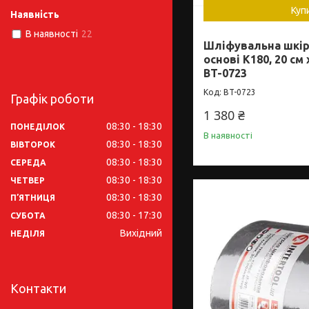
Куп
Наявність
В наявності
22
Шліфувальна шкір
основі К180, 20 см
BT-0723
BT-0723
Графік роботи
1 380 ₴
08:30
18:30
ПОНЕДІЛОК
В наявності
08:30
18:30
ВІВТОРОК
08:30
18:30
СЕРЕДА
08:30
18:30
ЧЕТВЕР
08:30
18:30
ПʼЯТНИЦЯ
08:30
17:30
СУБОТА
Вихідний
НЕДІЛЯ
Контакти