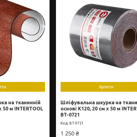
ити
Купити
ка на тканинній
Шліфувальна шкурка на ткани
 x 50 м INTERTOOL
основі К120, 20 см x 50 м INT
BT-0721
BT-0721
1 250 ₴