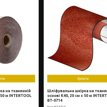
ити
Купити
ка на тканинній
Шліфувальна шкірка на ткани
x 50 м INTERTOOL
основі К40, 20 см x 50 м INTE
BT-0714
BT-0714