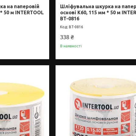
ка на паперовій
Шліфувальна шкурка на папе
 * 50 м INTERTOOL
основі К60, 115 мм * 50 м INT
BT-0816
BT-0816
338 ₴
В наявності