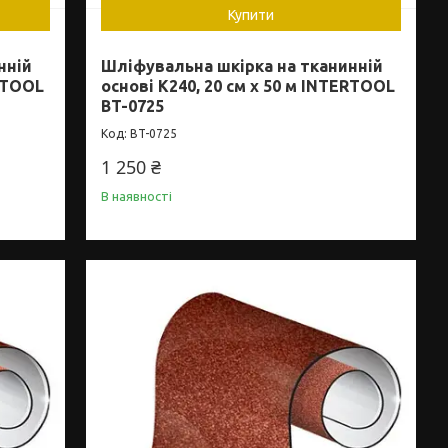
Купити
нній
Шліфувальна шкірка на тканинній
ERTOOL
основі К240, 20 см x 50 м INTERTOOL
BT-0725
BT-0725
1 250 ₴
В наявності