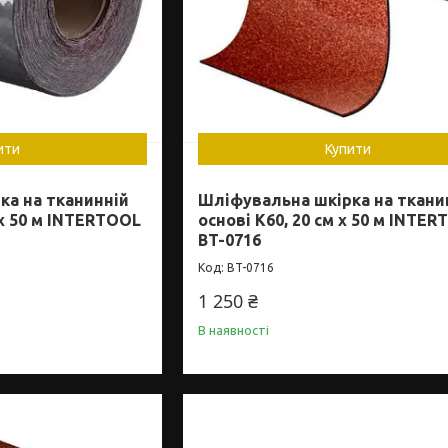
ити
Купити
ка на тканинній
Шліфувальна шкірка на ткани
 x 50 м INTERTOOL
основі К60, 20 см x 50 м INTE
BT-0716
BT-0716
1 250 ₴
В наявності