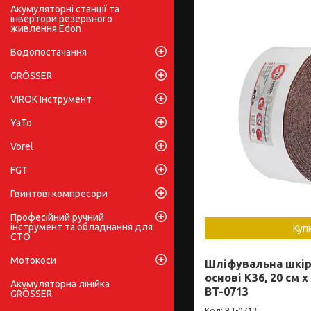
Акумуляторні станції та
інвертори резервного
живлення Edon
Водопостачання
GRÖSSER
VIROK Інструмент
YaTo
Vorel
FGT
Гвинтові компресори
Професійний ручний
інструмент та обладнання для
Куп
СТО
Мотокоси
Шліфувальна шкір
основі К36, 20 см 
Акумуляторна лінійка
BT-0713
GRÖSSER
BT-0713