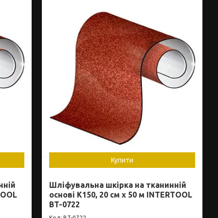
Купити
нній
Шліфувальна шкірка на тканинній
RTOOL
основі К150, 20 см x 50 м INTERTOOL
BT-0722
BT-0722