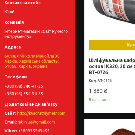
Юрій
Інтернет-магазин «Світ Ручного
Інструменту»
Куп
вулиця Миколи Манойла 38,
Шліфувальна шкір
Харків, Харківська область,
основі К320, 20 см
61068, Харків, Україна
BT-0726
BT-0726
+380 (98) 540-41-26
1 380 ₴
+380 (93) 554-34-55
В наявності
http://kvadratniymetr.com
mt.in.ua@gmail.com
+380935543455