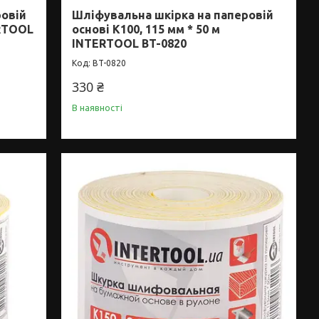
ровій
Шліфувальна шкірка на паперовій
ERTOOL
основі К100, 115 мм * 50 м
INTERTOOL BT-0820
BT-0820
330 ₴
В наявності