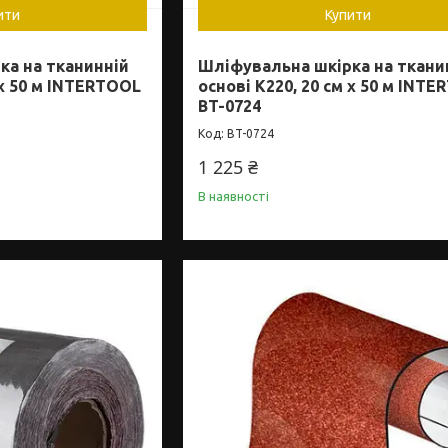
ити
Купити
ка на тканинній
Шліфувальна шкірка на ткани
 x 50 м INTERTOOL
основі К220, 20 см x 50 м INT
BT-0724
BT-0724
1 225 ₴
В наявності