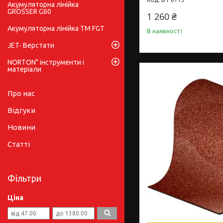
Акумуляторна лінійка
GRÖSSER G60
1 260 ₴
Акумуляторна лінійка ТМ FGT
В наявності
JET- Верстати
NORTON" інструменти і
матеріали
Про нас
Відгуки
Новини
Статті
Фільтри
Ціна