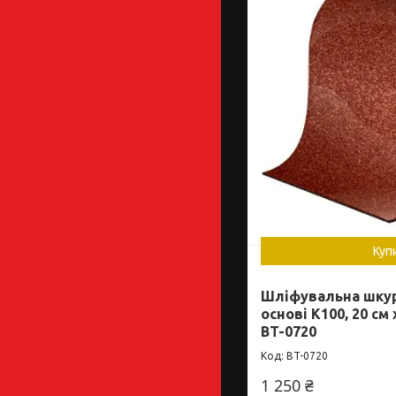
Куп
Шліфувальна шкур
основі К100, 20 см
BT-0720
BT-0720
1 250 ₴