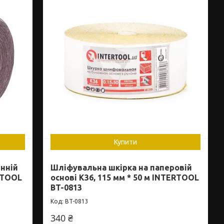
Купити
нній
Шліфувальна шкірка на паперовій
ERTOOL
основі К36, 115 мм * 50 м INTERTOOL
BT-0813
BT-0813
340 ₴