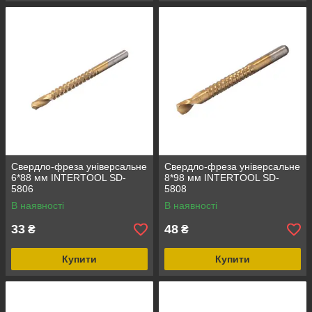
Свердло-фреза універсальне
Свердло-фреза універсальне
6*88 мм INTERTOOL SD-
8*98 мм INTERTOOL SD-
5806
5808
В наявності
В наявності
33
48
₴
₴
Купити
Купити