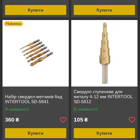
Купити
Купити
Новинка
Свердло ступеневе для
Набір свердел-метчиків 6ед
металу 4-12 мм INTERTOOL
INTERTOOL SD-5841
SD-5812
В наявності
В наявності
360
105
₴
₴
Купити
Купити