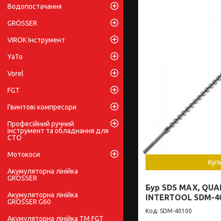
Водопостачання
GRÖSSER
VIROK Інструмент
YaTo
Vorel
FGT
Гвинтові компресори
Професійний ручний
інструмент та обладнання для
СТО
Мотокоси
Куп
Акумуляторна лінійка
GRÖSSER
Бур SDS MAX, QUA
Акумуляторна лінійка
INTERTOOL SDM-4
GRÖSSER G60
SDM-40100
Акумуляторна лінійка ТМ FGT