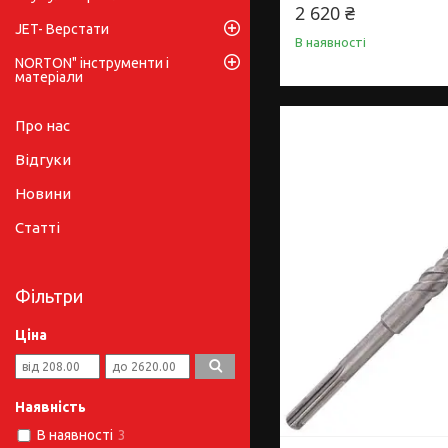
2 620 ₴
JET- Верстати
В наявності
NORTON" інструменти і
матеріали
Про нас
Відгуки
Новини
Статті
Фільтри
Ціна
Наявність
В наявності
3