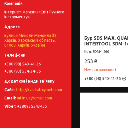
Інтернет-магазин «Світ Ручного
Інструменту»
вулиця Миколи Манойла 38,
Бур SDS MAX, QUA
Харків, Харківська область,
INTERTOOL SDM-1
61068, Харків, Україна
SDM-1460
253 ₴
+380 (98) 540-41-26
Немає в наявності
+380 (93) 554-34-55
+380 (98) 540-41-26
http://kvadratniymetr.com
mt.in.ua@gmail.com
+380935543455