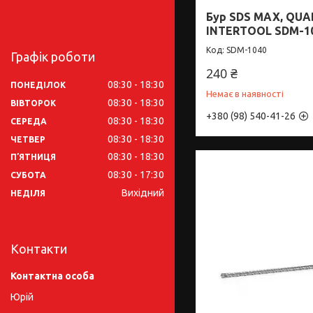
Бур SDS MAX, QUA
INTERTOOL SDM-1
SDM-1040
Графік роботи
240 ₴
08:30
18:30
ПОНЕДІЛОК
Немає в наявності
08:30
18:30
ВІВТОРОК
+380 (98) 540-41-26
08:30
18:30
СЕРЕДА
08:30
18:30
ЧЕТВЕР
08:30
18:30
ПʼЯТНИЦЯ
08:30
17:30
СУБОТА
Вихідний
НЕДІЛЯ
Контакти
Юрій