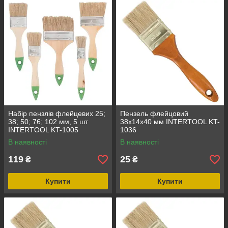
Набір пензлів флейцевих 25;
Пензель флейцовий
38; 50; 76; 102 мм, 5 шт
38x14x40 мм INTERTOOL KT-
INTERTOOL KT-1005
1036
В наявності
В наявності
119
25
₴
₴
Купити
Купити