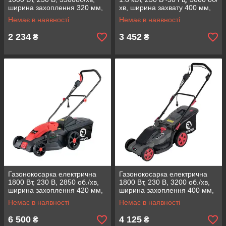
ширина захоплення 320 мм,
хв, ширина захвату 400 мм,
INTERTOOL DT-2261
висота зрізу 25-75 мм,
Немає в наявності
Немає в наявності
контейнер 35 літрів
2 234
3 452
₴
₴
Газонокосарка електрична
Газонокосарка електрична
1800 Вт, 230 В, 2850 об./хв,
1800 Вт, 230 В, 3200 об./хв,
ширина захоплення 420 мм,
ширина захоплення 400 мм,
INTERTOOL WT-1201
INTERTOOL DT-2265
Немає в наявності
Немає в наявності
6 500
4 125
₴
₴