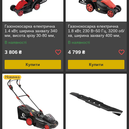
Газонокосарка електрична
Газонокосарка електрична
1.4 кВт, ширина захвату 340
1.8 кВт, 230 В~50 Гц, 3200 об/
мм, висота зрізу 30-80 мм,
хв, ширина захвату 400 мм,
контейнер 35 літрів, STORM
висота зрізу 25-75мм,
В наявності
В наявності
INTERTOOL WT-2264
контейнер 40 літрів, STORM
3 806
4 799
₴
₴
Купити
Купити
Новинка