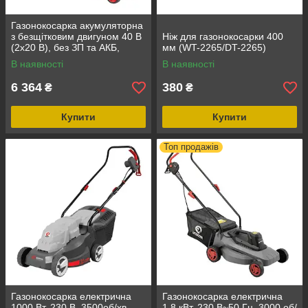
Газонокосарка акумуляторна
з безщітковим двигуном 40 В
Ніж для газонокосарки 400
(2х20 В), без ЗП та АКБ,
мм (WT-2265/DT-2265)
STORM INTERTOOL WT-
В наявності
В наявності
9216
6 364
380
₴
₴
Купити
Купити
Топ продажів
Газонокосарка електрична
Газонокосарка електрична
1000 Вт, 230 В, 3500об/хв,
1.8 кВт, 230 В~50 Гц, 3000 об/