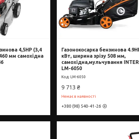
инова 4,5HP (3,4
Газонокосарка бензинова 4.9HP
 460 мм самохідна
кВт, ширина зрізу 508 мм,
46
самохідна,мульчування INTE
LM-6050
LM-6050
9 713 ₴
Немає в наявності
+380 (98) 540-41-26