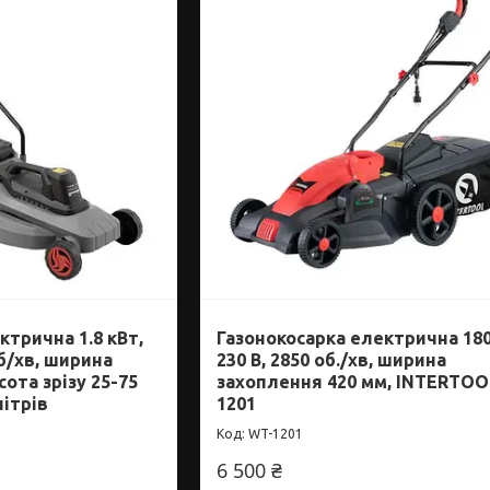
ктрична 1.8 кВт,
Газонокосарка електрична 180
об/хв, ширина
230 В, 2850 об./хв, ширина
сота зрізу 25-75
захоплення 420 мм, INTERTOO
літрів
1201
WT-1201
6 500 ₴