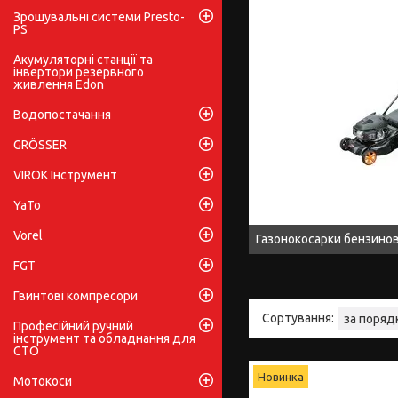
Зрошувальні системи Presto-
PS
Акумуляторні станції та
інвертори резервного
живлення Edon
Водопостачання
GRÖSSER
VIROK Інструмент
YaTo
Vorel
Газонокосарки бензинов
FGT
Гвинтові компресори
Професійний ручний
інструмент та обладнання для
СТО
Новинка
Мотокоси