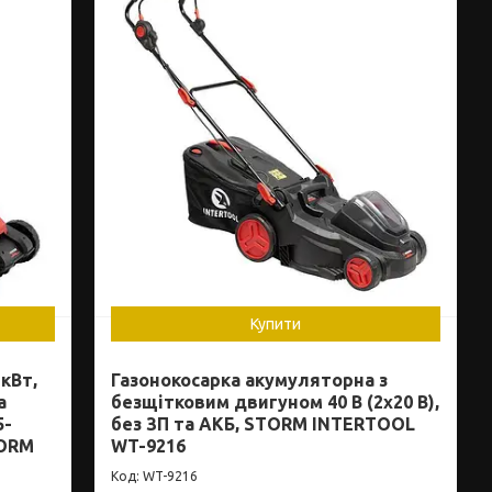
Купити
кВт,
Газонокосарка акумуляторна з
а
безщітковим двигуном 40 В (2х20 В),
5-
без ЗП та АКБ, STORM INTERTOOL
TORM
WT-9216
WT-9216