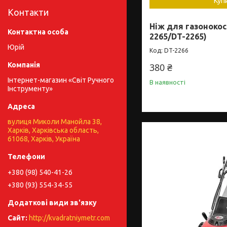
Куп
Контакти
Ніж для газонокос
2265/DT-2265)
Юрій
DT-2266
380 ₴
Інтернет-магазин «Світ Ручного
В наявності
Інструменту»
вулиця Миколи Манойла 38,
Харків, Харківська область,
61068, Харків, Україна
+380 (98) 540-41-26
+380 (93) 554-34-55
http://kvadratniymetr.com