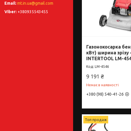
mt.in.ua@gmail.com
+380935543455
Газонокосарка бенз
кВт) ширина зрізу
INTERTOOL LM-45
LM-4546
9 191 ₴
Немає в наявності
+380 (98) 540-41-26
Топ продаж