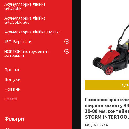
Акумуляторна лінійка
GRÖSSER
Акумуляторна лінійка
GRÖSSER G60
Акумуляторна лінійка ТМ FGT
JET- Верстати
NORTON" інструменти і
матеріали
Про нас
Відгуки
Куп
Новини
Статті
Газонокосарка еле
ширина захвату 34
30-80 мм, контейне
STORM INTERTOOL
Фільтри
WT-2264