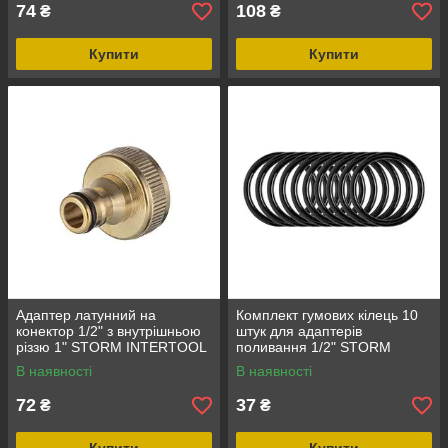
74
108
₴
₴
Купити
Купити
Адаптер латунний на
Комплект гумових кілець 10
конектор 1/2" з внутрішньою
штук для адаптерів
різзю 1" STORM INTERTOOL
поливання 1/2" STORM
GE-1212
INTERTOOL GE-1510
В наявності
В наявності
72
37
₴
₴