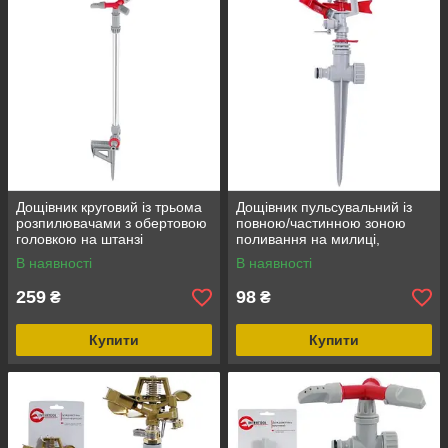
Дощівник круговий із трьома
Дощівник пульсувальний із
розпилювачами з обертовою
повною/частинною зоною
головкою на штанзі
поливання на милиці,
INTERTOOL GE-0066
INTERTOOL GE-0051
В наявності
В наявності
259
98
₴
₴
Купити
Купити