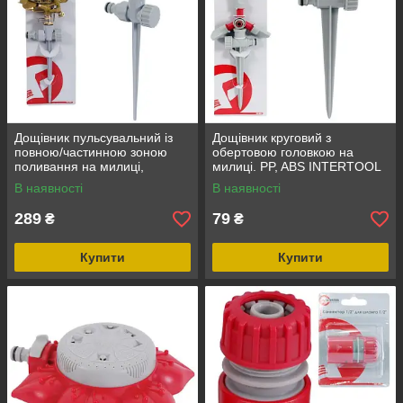
Дощівник пульсувальний із
Дощівник круговий з
повною/частинною зоною
обертовою головкою на
поливання на милиці,
милиці. PP, ABS INTERTOOL
INTERTOOL GE-0052
GE-0054
В наявності
В наявності
289
79
₴
₴
Купити
Купити