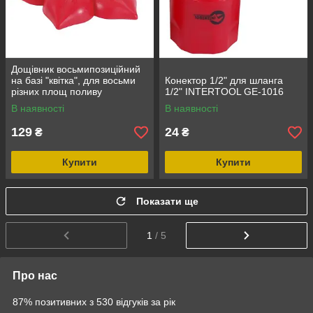
Дощівник восьмипозиційний
на базі "квітка", для восьми
Конектор 1/2" для шланга
різних площ поливу
1/2" INTERTOOL GE-1016
INTERTOOL GE-0072
В наявності
В наявності
129
24
₴
₴
Купити
Купити
Показати ще
1
/ 5
Про нас
87% позитивних з 530 відгуків за рік