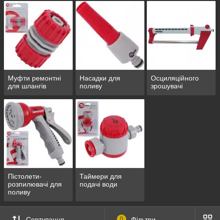
Муфти ремонтні
Насадки для
Осциляційного
для шлангів
поливу
зрошувачі
Пістолети-
Таймери для
розпилювачі для
подачі води
поливу
Сортування
0
Фільтри