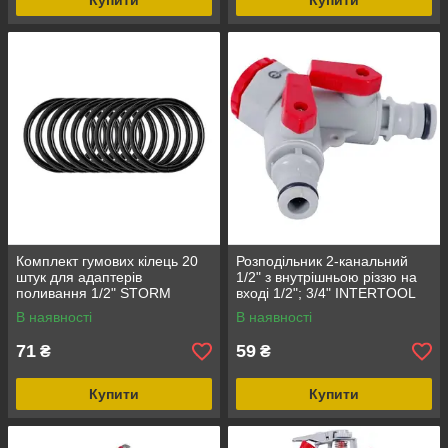
Купити
Купити
Комплект гумових кілець 20
Розподільник 2-канальний
штук для адаптерів
1/2" з внутрішньою різзю на
поливання 1/2" STORM
вході 1/2"; 3/4" INTERTOOL
INTERTOOL GE-1520
GE-2003
В наявності
В наявності
71
59
₴
₴
Купити
Купити