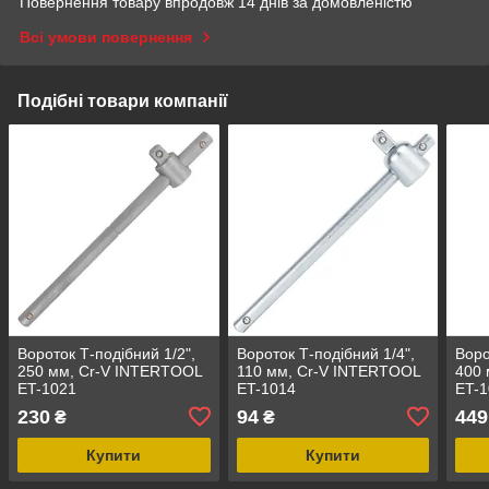
Повернення товару впродовж 14 днів за домовленістю
Всі умови повернення
Подібні товари компанії
Вороток Т-подібний 1/2",
Вороток Т-подібний 1/4",
Воро
250 мм, Cr-V INTERTOOL
110 мм, Cr-V INTERTOOL
400 
ET-1021
ET-1014
ET-
230
94
449
₴
₴
Купити
Купити