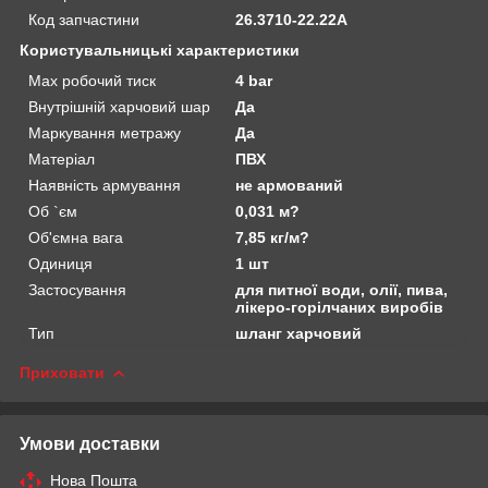
Код запчастини
26.3710-22.22А
Користувальницькі характеристики
Max робочий тиск
4 bar
Внутрішній харчовий шар
Да
Маркування метражу
Да
Матеріал
ПВХ
Наявність армування
не армований
Об `єм
0,031 м?
Об'ємна вага
7,85 кг/м?
Одиниця
1 шт
Застосування
для питної води, олії, пива,
лікеро-горілчаних виробів
Тип
шланг харчовий
Приховати
Умови доставки
Нова Пошта