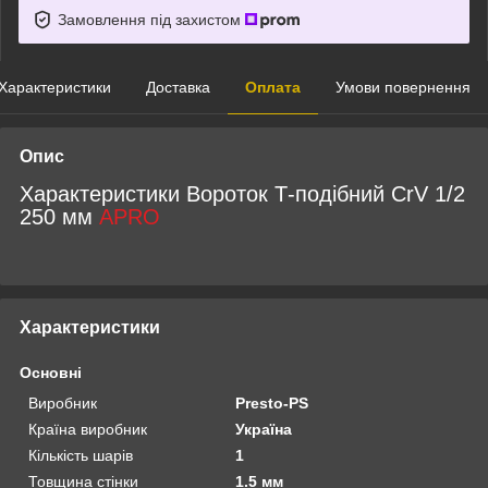
Замовлення під захистом
Характеристики
Доставка
Оплата
Умови повернення
Опис
Характеристики Вороток Т-подібний CrV 1/2
250 мм
APRO
Характеристики
Основні
Виробник
Presto-PS
Країна виробник
Україна
Кількість шарів
1
Товщина стінки
1.5 мм