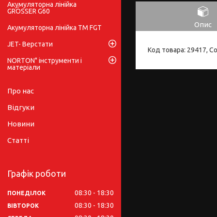
Акумуляторна лінійка
GRÖSSER G60
Опис
Акумуляторна лінійка ТМ FGT
JET- Верстати
Код товара: 29417, С
NORTON" інструменти і
матеріали
Про нас
Відгуки
Новини
Статті
Графік роботи
08:30
18:30
ПОНЕДІЛОК
08:30
18:30
ВІВТОРОК