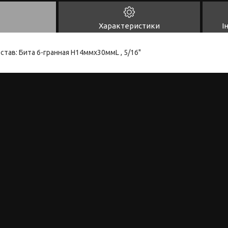
Характеристики
І
остав: Бита 6-гранная H14ммх30ммL , 5/16"