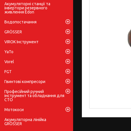
Акумуляторні станції та
інвертори резервного
живлення Edon
Водопостачання
GRÖSSER
VIROK Інструмент
YaTo
Vorel
FGT
Гвинтові компресори
Професійний ручний
інструмент та обладнання для
СТО
Мотокоси
Акумуляторна лінійка
GRÖSSER