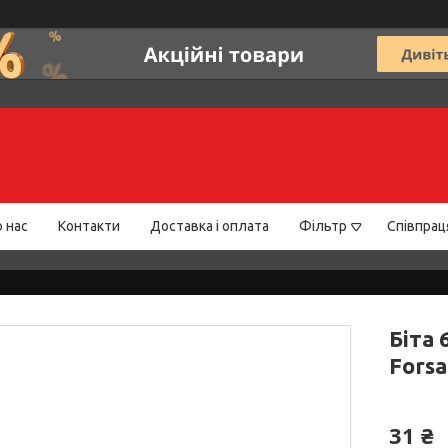
 нас
Контакти
Доставка і оплата
Фільтр
Співпрац
Біта
Fors
31 ₴