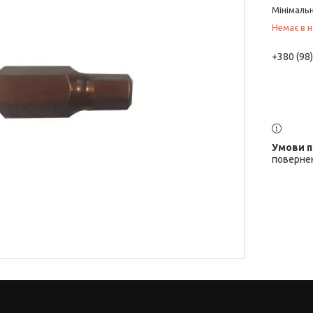
Мінімальн
Немає в н
+380 (98
повернен