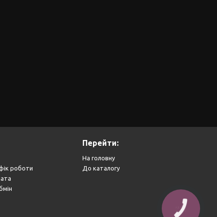
Перейти:
На головну
фік роботи
До каталогу
лата
бмін
КНОПКА
ЗВ'ЯЗКУ