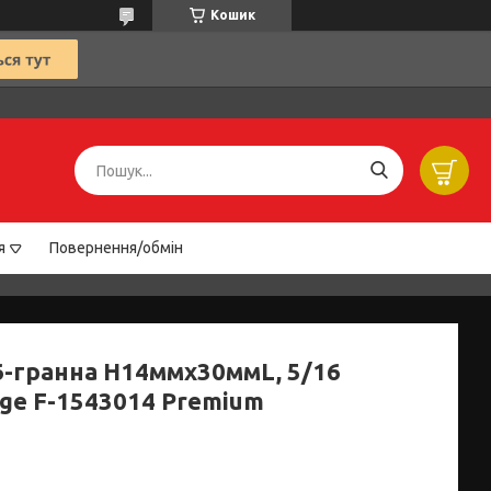
Кошик
я
Повернення/обмін
 6-гранна H14ммх30ммL, 5/16
age F-1543014 Premium