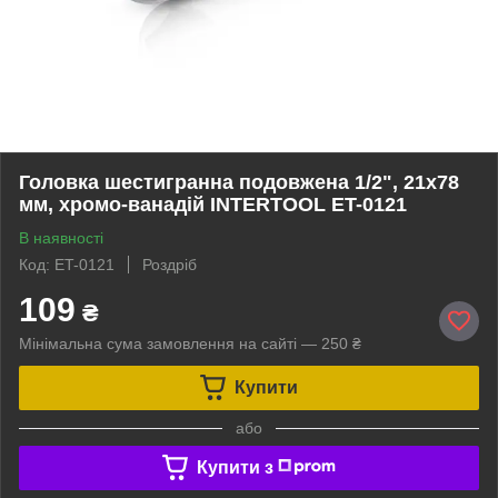
Головка шестигранна подовжена 1/2", 21x78
мм, хромо-ванадій INTERTOOL ET-0121
В наявності
Код: ET-0121
Роздріб
109
₴
Мінімальна сума замовлення на сайті — 250 ₴
Купити
або
Купити з