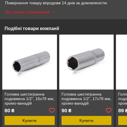
Повернення товару впродовж 14 днів за домовленістю
Всі умови повернення
Подібні товари компанії
Головка шестигранна
Головка шестигранна
Голо
подовжена 1/2", 16x78 мм,
подовжена 1/2", 17x78 мм,
подо
хромо-ванадій
хромо-ванадій
хром
INTERTOOL ET-0116
INTERTOOL ET-0117
INT
80
90
89
₴
₴
Купити
Купити