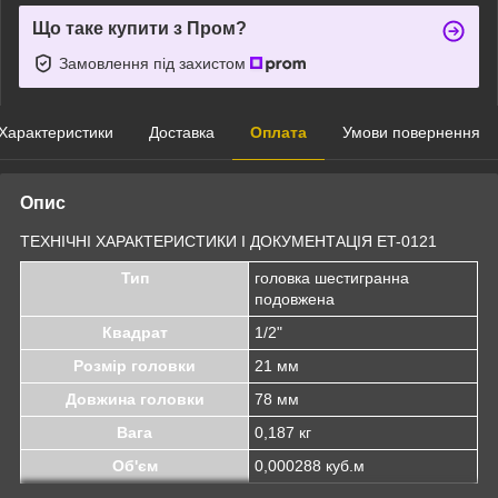
Що таке купити з Пром?
Замовлення під захистом
Характеристики
Доставка
Оплата
Умови повернення
Опис
ТЕХНІЧНІ ХАРАКТЕРИСТИКИ І ДОКУМЕНТАЦІЯ ET-0121
Тип
головка шестигранна
подовжена
Квадрат
1/2"
Розмір головки
21 мм
Довжина головки
78 мм
Вага
0,187 кг
Об'єм
0,000288 куб.м