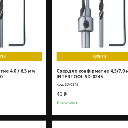
ити
Купити
не 4,0 / 6,3 мм
Свердло конфірматне 4,5/7,0 
0
INTERTOOL SD-0245
SD-0245
40 ₴
В наявності