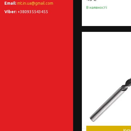
mt.in.ua@gmail.com
В наявності
+380935543455
Куп