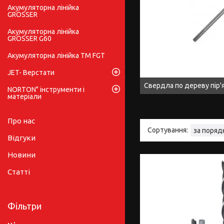
Акумуляторна лінійка
GRÖSSER
Акумуляторна лінійка
GRÖSSER G60
Акумуляторна лінійка ТМ FGT
JET- Верстати
Свердла по дереву пір'я
NORTON" інструменти і
матеріали
Про нас
Відгуки
Новини
Статті
Фільтри