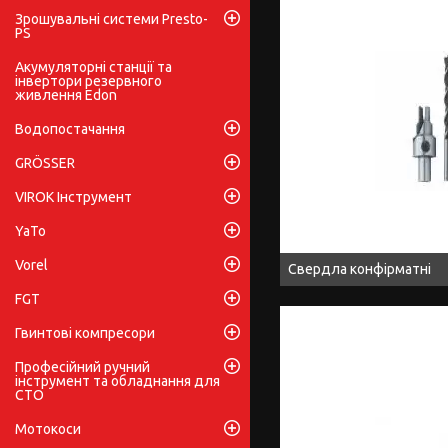
Зрошувальні системи Presto-
PS
Акумуляторні станції та
інвертори резервного
живлення Edon
Водопостачання
GRÖSSER
VIROK Інструмент
YaTo
Vorel
Свердла конфірматні
FGT
Гвинтові компресори
Професійний ручний
інструмент та обладнання для
СТО
Мотокоси