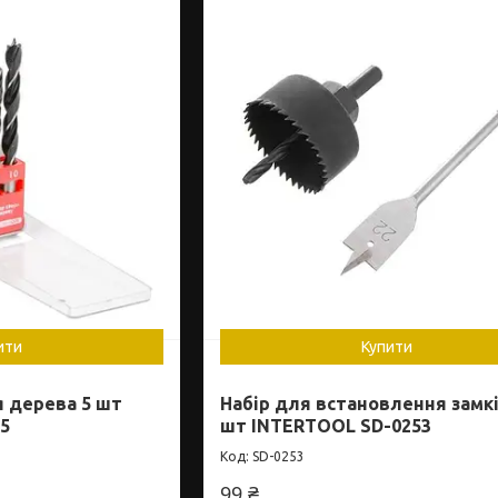
ити
Купити
я дерева 5 шт
Набір для встановлення замкі
5
шт INTERTOOL SD-0253
SD-0253
99 ₴