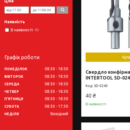
Ціна
Наявність
В наявності
40
Графік роботи
Куп
08:30
18:30
ПОНЕДІЛОК
Свердло конфірмат
08:30
18:30
ВІВТОРОК
INTERTOOL SD-024
08:30
18:30
СЕРЕДА
SD-0240
08:30
18:30
ЧЕТВЕР
40 ₴
08:30
18:30
ПʼЯТНИЦЯ
В наявності
08:30
17:30
СУБОТА
Вихідний
НЕДІЛЯ