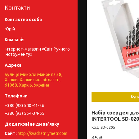
Контакти
Юрій
Інтернет-магазин «Світ Ручного
Інструменту»
вулиця Миколи Манойла 38,
Харків, Харківська область,
61068, Харків, Україна
Куп
+380 (98) 540-41-26
Набір свердел дл
+380 (93) 554-34-55
INTERTOOL SD-020
SD-0205
http://kvadratniymetr.com
45 ₴